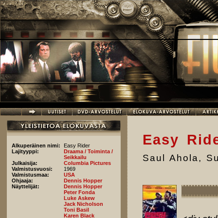
Hyppää pääsisältöön
Easy Ride
Alkuperäinen nimi:
Easy Rider
Lajityyppi:
Draama / Toiminta /
Saul Ahola
,
Su
Seikkailu
Julkaisija:
Columbia Pictures
Valmistusvuosi:
1969
Valmistusmaa:
USA
Ohjaaja:
Dennis Hopper
Näyttelijät:
Dennis Hopper
Peter Fonda
Luke Askew
Jack Nicholson
Toni Basil
Karen Black