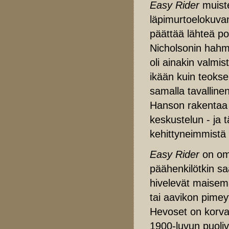
Easy Rider
muist
läpimurtoelokuvan
päättää lähteä po
Nicholsonin hahm
oli ainakin valmi
ikään kuin teokse
samalla tavalline
Hanson rakentaa 
keskustelun - ja t
kehittyneimmistä 
Easy Rider
on oma
päähenkilötkin saa
hivelevät maisem
tai aavikon pimeyt
Hevoset on korva
1900-luvun puoliv