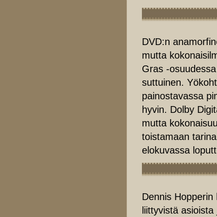
DVD:n anamorfine
mutta kokonaisilm
Gras -osuudessa k
suttuinen. Yökoh
painostavassa pi
hyvin. Dolby Digi
mutta kokonaisuu
toistamaan tarin
elokuvassa loput
Dennis Hopperin
liittyvistä asiois