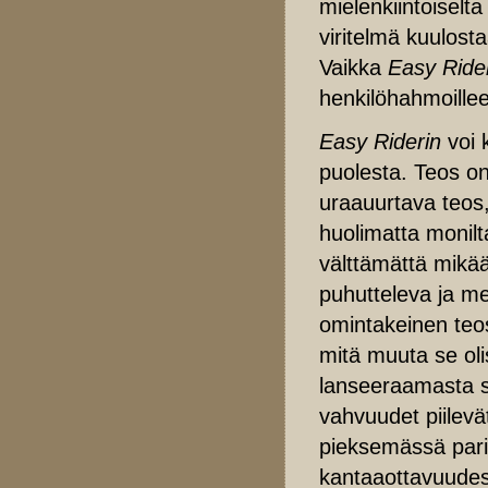
mielenkiintoiselt
viritelmä kuulost
Vaikka
Easy Ride
henkilöhahmoilleen
Easy Riderin
voi 
puolesta. Teos o
uraauurtava teos,
huolimatta monilt
välttämättä mikää
puhutteleva ja me
omintakeinen teo
mitä muuta se oli
lanseeraamasta s
vahvuudet piilev
pieksemässä pari
kantaaottavuude