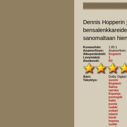
Dennis Hopperin j
bensalenkkareiden 
sanomaltaan hieno
Kuvasuhde:
1.85:1
Anamorfinen:
Anamorfinen
Alkuperäiskieli:
Englanti
Levymäärä:
1
Aluekoodi:
R2
Ääni:
Dolby Digital 
Tekstitys:
suomi
Englanti
Saksa
ranska
Espanja
portugali
italia
puola
tsekki
unkari
islanti
hindi
heprea
turkki