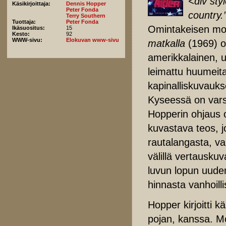
<div sty
Käsikirjoittaja:
Dennis Hopper
Peter Fonda
country.
Terry Southern
Tuottaja:
Peter Fonda
Omintakeisen mon
Ikäsuositus:
15
Kesto:
92
WWW-sivu:
Elokuvan www-sivu
matkalla
(1969) o
amerikkalainen, 
leimattu huumeita,
kapinalliskuvauks
Kyseessä on varsi
Hopperin ohjaus o
kuvastava teos, j
rautalangasta, va
välillä vertauskuva
luvun lopun uuden
hinnasta vanhoill
Hopper kirjoitti k
pojan, kanssa. M