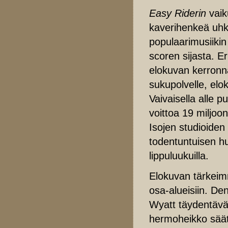
Easy Riderin
vaik
kaverihenkeä uhkuv
populaarimusiikin
scoren sijasta. Er
elokuvan kerronn
sukupolvelle, elo
Vaivaisella alle p
voittoa 19 miljoo
Isojen studioiden
todentuntuisen hur
lippuluukuilla.
Elokuvan tärkeimm
osa-alueisiin. De
Wyatt täydentävät
hermoheikko säätä