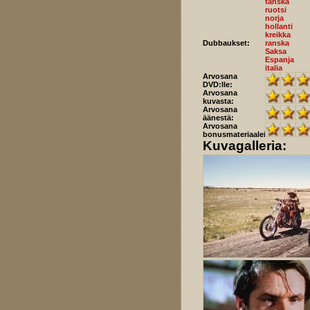
tanska
ruotsi
norja
hollanti
kreikka
Dubbaukset:
ranska
Saksa
Espanja
italia
Arvosana
DVD:lle:
Arvosana
kuvasta:
Arvosana
äänestä:
Arvosana
bonusmateriaaleista:
Kuvagalleria: