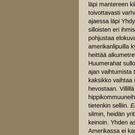
läpi mantereen ki
toivottavasti varh
ajaessa läpi Yhdy
silloisten eri ih
pohjustaa elokuva
amerikanlipuilla 
heittää alkumetrei
Huumerahat sullot
ajan vaihtumista 
kaksikko vaihtaa 
hevostaan. Villil
hippikommuuneihin,
tietenkin selliin.
E
silmin, heidän yr
keinoin. Yhden a
Amerikassa ei kan