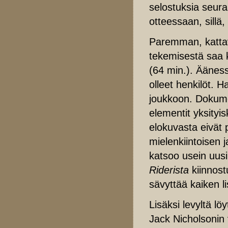
selostuksia seuraa
otteessaan, sillä
Paremman, katta
tekemisestä saa 
(64 min.). Äänes
olleet henkilöt. H
joukkoon. Dokumen
elementit yksityis
elokuvasta eivät 
mielenkiintoisen 
katsoo usein uus
Riderista
kiinnost
sävyttää kaiken li
Lisäksi levyltä l
Jack Nicholsonin