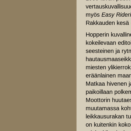
vertauskuvallisu
myös
Easy Rider
Rakkauden kesä 
Hopperin kuvallin
kokeilevaan edito
seesteinen ja ryt
hautausmaaseikkai
miesten ylikierro
eräänlainen maam
Matkaa hivenen ja
paikoillaan polke
Moottorin huutaess
muutamassa koht
leikkausurakan t
on kuitenkin koko