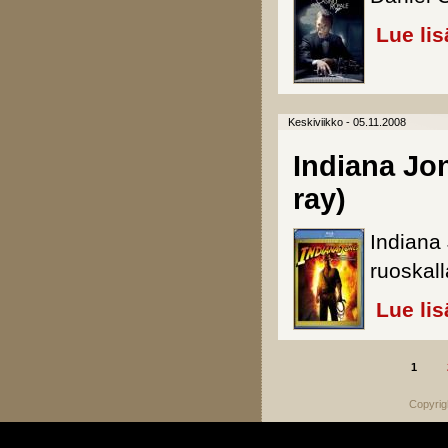
Lue lis
Keskiviikko - 05.11.2008
Indiana Jon
ray)
Indiana 
ruoskal
Lue lis
1
Sivut
Copyrig