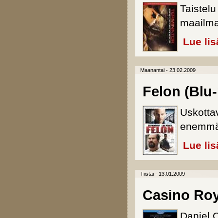
Taistelu
maailman
Lue lis
Maanantai - 23.02.2009
Felon (Blu-
Uskotta
enemmä
Lue lis
Tiistai - 13.01.2009
Casino Roya
Daniel 