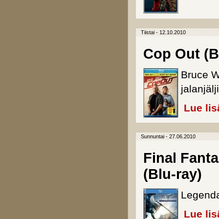
Tiistai - 12.10.2010
Cop Out (B
Bruce Wi
jalanjälji
Lue lis
Sunnuntai - 27.06.2010
Final Fant
(Blu-ray)
Legendaa
Lue lis