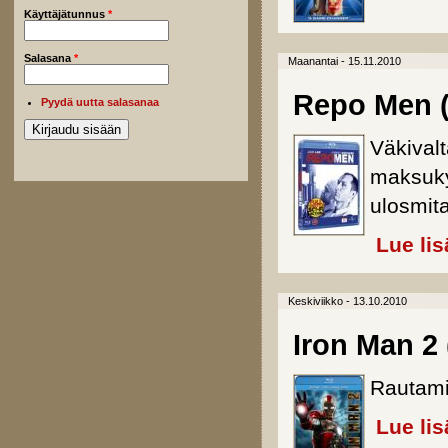
Käyttäjätunnus
*
Salasana
*
Maanantai - 15.11.2010
Repo Men (
Pyydä uutta salasanaa
Väkivalt
maksuky
ulosmita
Lue lis
Keskiviikko - 13.10.2010
Iron Man 2 
Rautami
Lue lis