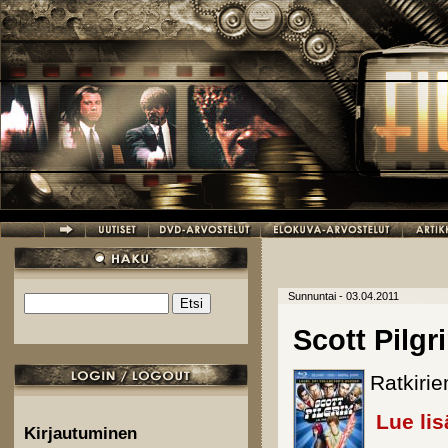
Hyppää pääsisältöön
Sunnuntai - 03.04.2011
Etsi
Hakulomake
Scott Pilgr
Ratkirie
Lue lis
Kirjautuminen