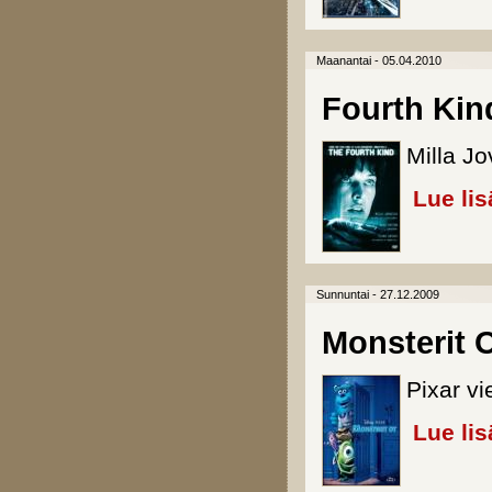
Maanantai - 05.04.2010
Fourth Kin
Milla Jo
Lue lis
Sunnuntai - 27.12.2009
Monsterit O
Pixar vi
Lue lis