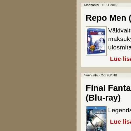
Maanantai - 15.11.2010
Repo Men (
Väkivalt
maksuky
ulosmita
Lue lis
Sunnuntai - 27.06.2010
Final Fant
(Blu-ray)
Legendaa
Lue lis