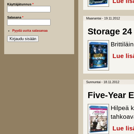
Lue lis
Käyttäjätunnus
*
Salasana
*
Maanantai - 19.11.2012
Storage 24 
Pyydä uutta salasanaa
Brittiläi
Lue lis
Sunnuntai - 18.11.2012
Five-Year 
Hilpeä 
tahkoav
Lue lis