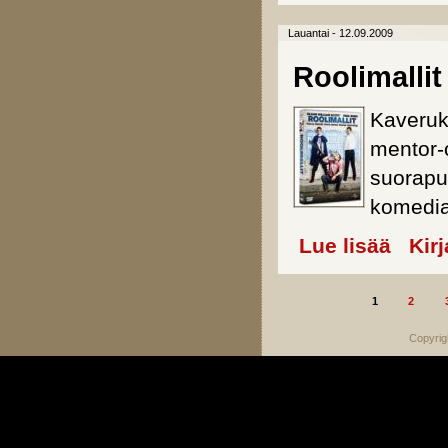
Lauantai - 12.09.2009
Roolimallit
Kaveruk
mentor-
suorapu
komedia
Lue lisää
about Rool
Kir
1
2
Sivut
Copyrig