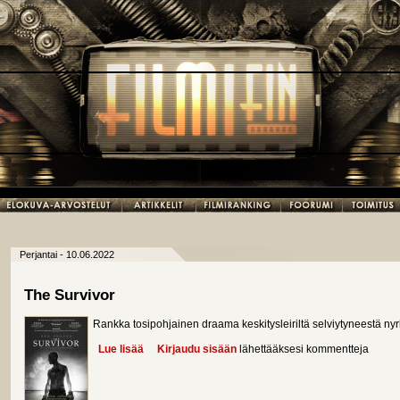
Perjantai - 10.06.2022
The Survivor
Rankka tosipohjainen draama keskitysleiriltä selviytyneestä nyrk
Lue lisää
about The Survivor
Kirjaudu sisään
lähettääksesi kommentteja