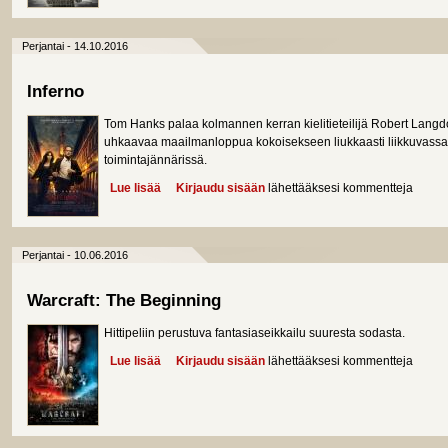
Perjantai - 14.10.2016
Inferno
Tom Hanks palaa kolmannen kerran kielitieteilijä Robert Langdo
uhkaavaa maailmanloppua kokoisekseen liukkaasti liikkuvassa,
toimintajännärissä.
Lue lisää
about Inferno
Kirjaudu sisään
lähettääksesi kommentteja
Perjantai - 10.06.2016
Warcraft: The Beginning
Hittipeliin perustuva fantasiaseikkailu suuresta sodasta.
Lue lisää
about Warcraft: The Beginning
Kirjaudu sisään
lähettääksesi kommentteja