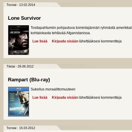
Torstai - 13.02.2014
Lone Survivor
Tositapahtumiin pohjautuva toimintajännäri ryhmästä amerikkala
kohtalokasta tehtävää Afganistanissa.
Lue lisää
about Lone Survivor
Kirjaudu sisään
lähettääksesi kommentteja
Tiistai - 26.06.2012
Rampart (Blu-ray)
Sukellus moraalittomuuteen
Lue lisää
about Rampart (Blu-ray)
Kirjaudu sisään
lähettääksesi kommentteja
Torstai - 15.03.2012