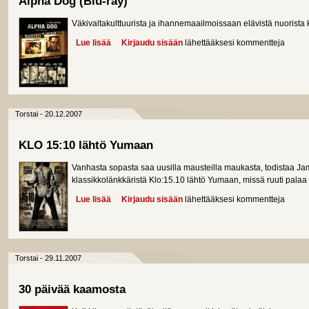
Alpha Dog (Blu-ray)
Väkivaltakulttuurista ja ihannemaailmoissaan elävistä nuorista
Lue lisää
about Alpha Dog (Blu-ray)
Kirjaudu sisään
lähettääksesi kommentteja
Torstai - 20.12.2007
KLO 15:10 lähtö Yumaan
Vanhasta sopasta saa uusilla mausteilla maukasta, todistaa J
klassikkolänkkäristä Klo:15.10 lähtö Yumaan, missä ruuti palaa
Lue lisää
about KLO 15:10 lähtö Yumaan
Kirjaudu sisään
lähettääksesi kommentteja
Torstai - 29.11.2007
30 päivää kaamosta