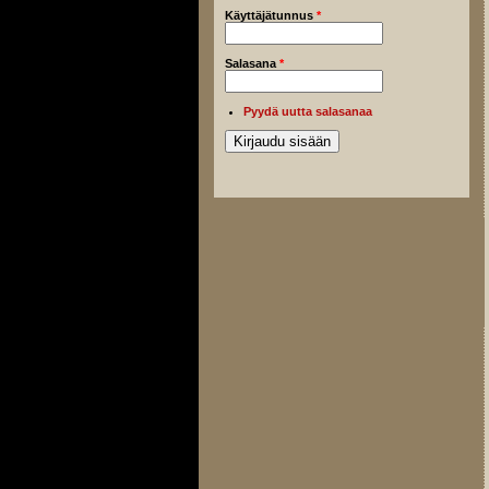
Käyttäjätunnus
*
Salasana
*
Pyydä uutta salasanaa