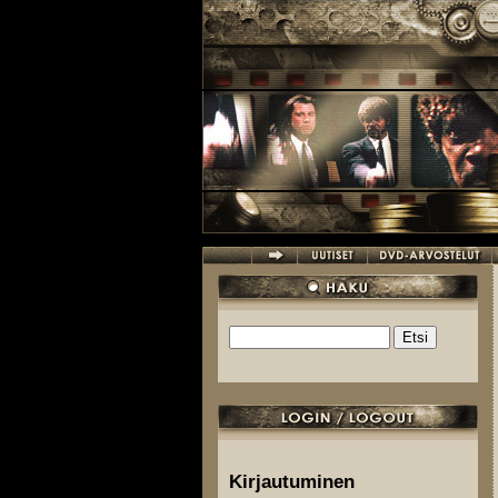
Hyppää pääsisältöön
Etsi
Hakulomake
Kirjautuminen