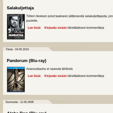
Salakuljettaja
Trilleri rikoksen polut taakseen jättäneestä salakuljettajasta, j
puolelle.
Lue lisää
about Salakuljettaja
Kirjaudu sisään
lähettääksesi kommentteja
Tiistai - 04.05.2010
Pandorum (Blu-ray)
Avaruuskauhu ei saavuta tähtösiä.
Lue lisää
about Pandorum (Blu-ray)
Kirjaudu sisään
lähettääksesi kommentteja
Sunnuntai - 11.05.2008