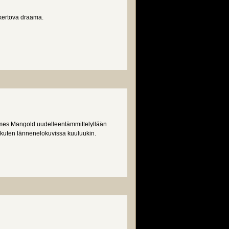
 kertova draama.
ames Mangold uudelleenlämmittelyllään
 kuten lännenelokuvissa kuuluukin.