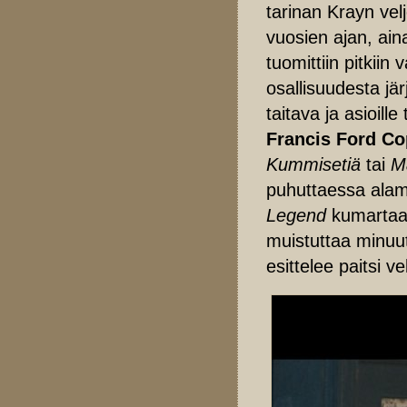
tarinan Krayn velj
vuosien ajan, ain
tuomittiin pitkiin
osallisuudesta jä
taitava ja asioill
Francis Ford C
Kummisetiä
tai
Ma
puhuttaessa alam
Legend
kumartaa 
muistuttaa minuut
esittelee paitsi 