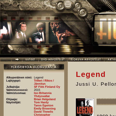
Hyppää pääsisältöön
Legend
Alkuperäinen nimi:
Legend
Lajityyppi:
Trilleri / Rikos /
Jussi U. Pell
Jännitys
Julkaisija:
SF Film Finland Oy
Valmistusvuosi:
2015
Valmistusmaa:
Iso-Britannia
Yhdysvallat
Ohjaaja:
Brian Helgeland
Näyttelijät:
Tom Hardy
Taron Egerton
Emily Browning
David Thewlis
Christopher