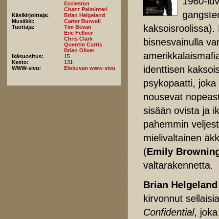
1960-luv
Eccleston
Chazz Palminteri
gangste
Käsikirjoittaja:
Brian Helgeland
Musiikki:
Carter Burwell
kaksoisroolissa).
Tuottaja:
Tim Bevan
Eric Fellner
Chris Clark
bisnesvainulla va
Quentin Curtis
Brian Oliver
amerikkalaismafi
Ikäsuositus:
15
Kesto:
131
identtisen kaksoi
WWW-sivu:
Elokuvan www-sivu
psykopaatti, joka
nousevat nopeasti
sisään ovista ja i
pahemmin veljest
mielivaltainen ä
(
Emily Brownin
valtarakennetta.
Brian Helgeland
kirvonnut sellais
Confidential
, jok