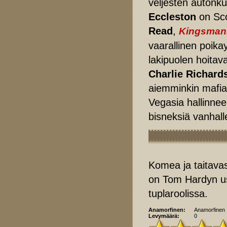
veljesten autonk
Eccleston
on Sco
Read
,
Kingsman
vaarallinen poik
lakipuolen hoitav
Charlie Richard
aiemminkin mafial
Vegasia hallinn
bisneksiä vanhall
Komea ja taitavas
on Tom Hardyn us
tuplaroolissa.
Anamorfinen:
Anamorfinen
Levymäärä:
0