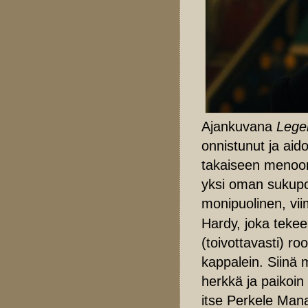
Ajankuvana
Lege
onnistunut ja ai
takaiseen menoon,
yksi oman sukupol
monipuolinen, v
Hardy, joka tekee 
(toivottavasti) ro
kappalein. Siinä
herkkä ja paikoi
itse Perkele Man