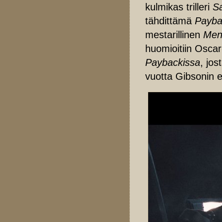
kulmikas trilleri
Sa
tähdittämä
Paybac
mestarillinen
Men
huomioitiin Oscar
Paybackissa
, jo
vuotta Gibsonin 