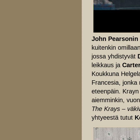
John Pearsonin
kuitenkin omillaa
jossa yhdistyvät
leikkaus ja
Carte
Koukkuna Helgela
Francesia, jonka n
eteenpäin. Krayn 
aiemminkin, vuonn
The Krays – väkiv
yhtyeestä tutut
K