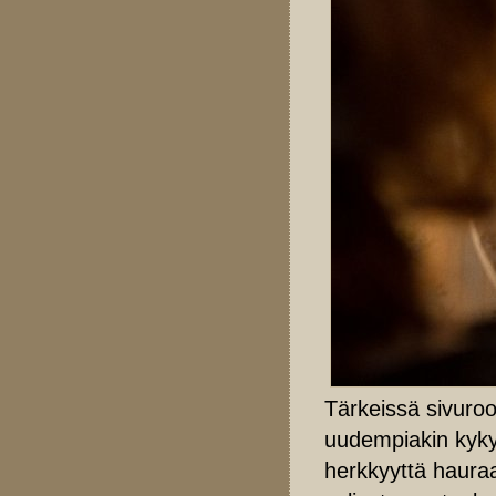
Tärkeissä sivuroo
uudempiakin kykyj
herkkyyttä haura