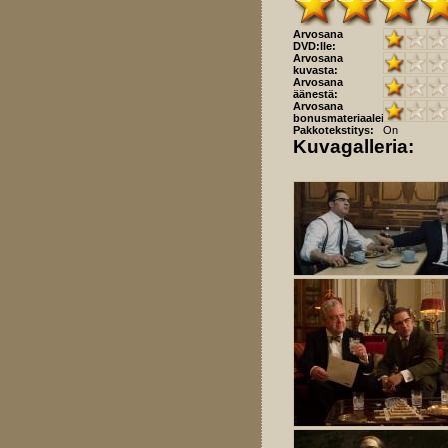
Arvosana
DVD:lle:
Arvosana
kuvasta:
Arvosana
äänestä:
Arvosana
bonusmateriaaleista:
Pakkotekstitys:
On
Kuvagalleria: