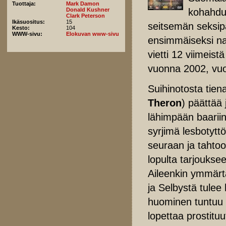
Tuottaja:
Mark Damon
kohahdut
Donald Kushner
Clark Peterson
Ikäsuositus:
15
seitsemän seksipa
Kesto:
104
WWW-sivu:
Elokuvan www-sivu
ensimmäiseksi na
vietti 12 viimeist
vuonna 2002, vuo
Suihinotosta tiena
Theron
) päättää 
lähimpään baarii
syrjimä lesbotyttö
seuraan ja tahtoo
lopulta tarjoukse
Aileenkin ymmärt
ja Selbystä tulee
huominen tuntuu 
lopettaa prostituu