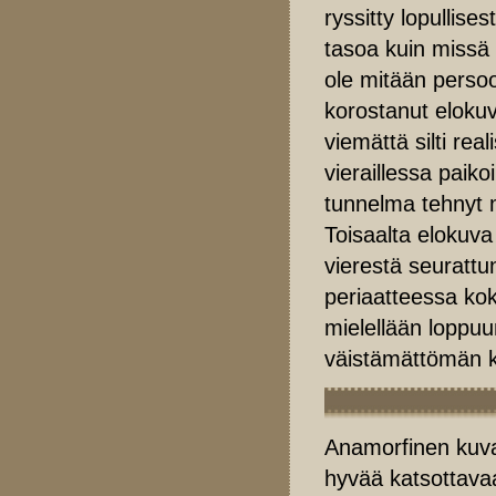
ryssitty lopullise
tasoa kuin missä 
ole mitään persoo
korostanut eloku
viemättä silti re
vieraillessa paiko
tunnelma tehnyt m
Toisaalta elokuv
vierestä seuratt
periaatteessa kok
mielellään loppu
väistämättömän k
Anamorfinen kuva 
hyvää katsottavaa,