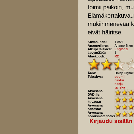
toimii paikoin, m
Elämäkertakuvauk
mukiinmenevää kat
eivät häiritse.
Kuvasuhde:
1.85:1
Anamorfinen:
Anamorfinen
Alkuperäiskieli:
Englanti
Levymäärä:
1
Aluekoodi:
R2
Ääni:
Dolby Digital
Tekstitys:
suomi
ruotsi
norja
tanska
Arvosana
DVD:lle:
Arvosana
kuvasta:
Arvosana
äänestä:
Arvosana
bonusmateriaaleista:
Kirjaudu sisään