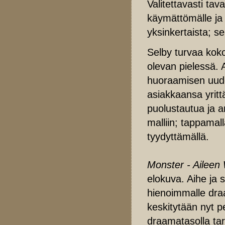
Valitettavasti ta
käymättömälle ja t
yksinkertaista; s
Selby turvaa koko
olevan pielessä. 
huoraamisen uud
asiakkaansa yrittä
puolustautua ja 
malliin; tappama
tyydyttämällä.
Monster - Aileen
elokuva. Aihe ja 
hienoimmalle draa
keskitytään nyt p
draamatasolla tari