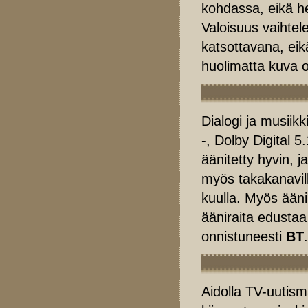
kohdassa, eikä h
Valoisuus vaihtel
katsottavana, eik
huolimatta kuva o
Dialogi ja musiik
-, Dolby Digital 5.
äänitetty hyvin, j
myös takakanavil
kuulla. Myös ään
ääniraita edustaa
onnistuneesti
BT
.
Aidolla TV-uutism