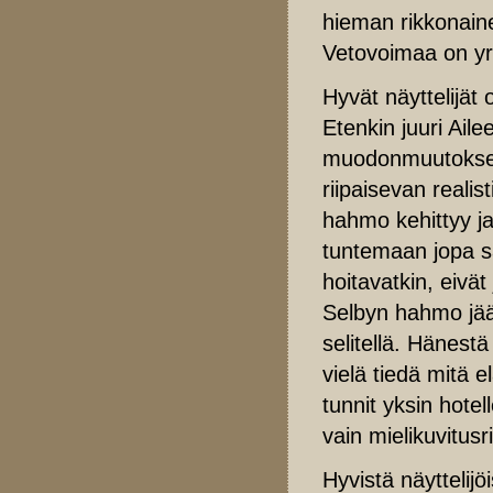
hieman rikkonaine
Vetovoimaa on yrit
Hyvät näyttelijät
Etenkin juuri Aile
muodonmuutoksen
riipaisevan realis
hahmo kehittyy j
tuntemaan jopa sää
hoitavatkin, eivät
Selbyn hahmo jää
selitellä. Hänest
vielä tiedä mitä e
tunnit yksin hotel
vain mielikuvitus
Hyvistä näyttelijö