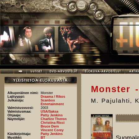
Hyppää pääsisältöön
Monster 
Alkuperäinen nimi:
Monster
Lajityyppi:
Draama / Rikos
M. Pajulahti
,
K
Julkaisija:
Scanbox
Entertainment
Valmistusvuosi:
2003
Valmistusmaa:
USA/Saksa
Ohjaaja:
Patty Jenkins
Näyttelijät:
Charlize Theron
Christina Ricci
Bruce Dern
Vincent Corey
Käsikirjoittaja:
Patty Jenkins
Suomalai
Musiikki:
BT