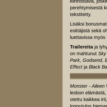
kiinnostava, josk
perehtymisestä k
tekstitetty.
Lisäksi bonusmate
esittäjistä sekä 
luettavissa myös
Trailereita
ja lyh
on mahtunut
Sky
Park
,
Godsend
,
Effect
ja
Black Ba
Monster - Aileen
lesbon elämästä, 
otettu kaikkea irt
lopputulos hieman