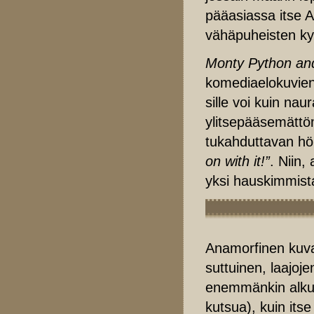
pääasiassa itse Ar
vähäpuheisten kyy
Monty Python and
komediaelokuvien 
sille voi kuin na
ylitsepääsemättöm
tukahduttavan höl
on with it!”
. Niin,
yksi hauskimmista
Anamorfinen kuva 
suttuinen, laajoje
enemmänkin alkupe
kutsua), kuin its