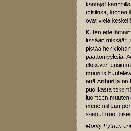
kantajat kannoill
toisiinsa, luoden 
ovat vielä keskell
Kuten edellämaini
itseään missään m
pistää henkilöha
päättömyyksiä. Ar
elokuvan ensimmäi
muurilta huutelev
että Arthurilla o
puolikasta tekem
luonteen muutenkin
mene millään peri
saanut trooppisen
Monty Python and