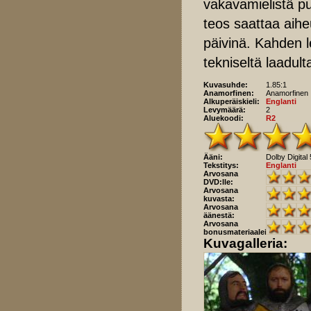
vakavamielistä pu
teos saattaa aihe
päivinä. Kahden l
tekniseltä laadult
Kuvasuhde:
1.85:1
Anamorfinen:
Anamorfinen
Alkuperäiskieli:
Englanti
Levymäärä:
2
Aluekoodi:
R2
Ääni:
Dolby Digital 
Tekstitys:
Englanti
Arvosana
DVD:lle:
Arvosana
kuvasta:
Arvosana
äänestä:
Arvosana
bonusmateriaaleista:
Kuvagalleria: