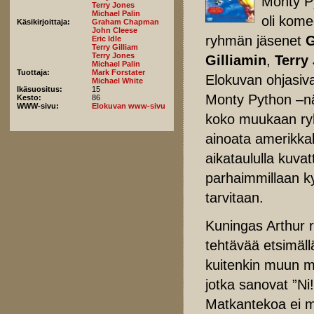
Monty P
Terry Jones
Michael Palin
oli kome
Käsikirjoittaja:
Graham Chapman
John Cleese
ryhmän jäsenet
G
Eric Idle
Terry Gilliam
Terry Jones
Gilliamin
,
Terry
Michael Palin
Tuottaja:
Mark Forstater
Elokuvan ohjasivat
Michael White
Ikäsuositus:
15
Monty Python –nä
Kesto:
86
WWW-sivu:
Elokuvan www-sivu
koko muukaan ryhm
ainoata amerikkala
aikataululla kuva
parhaimmillaan k
tarvitaan.
Kuningas Arthur r
tehtävää etsimäll
kuitenkin muun mua
jotka sanovat ”Ni!
Matkantekoa ei my