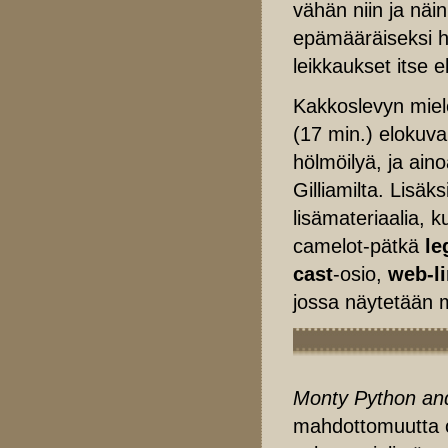
vähän niin ja näin
epämääräiseksi ha
leikkaukset itse 
Kakkoslevyn miel
(17 min.) elokuva
hölmöilyä, ja aino
Gilliamilta. Lisä
lisämateriaalia, 
camelot-pätkä
le
cast
-osio,
web-li
jossa näytetään m
Monty Python and
mahdottomuutta o