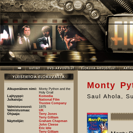
Hyppää pääsisältöön
Monty Py
Alkuperäinen nimi:
Monty Python and the
Holy Grail
Saul Ahola
,
Su
Lajityyppi:
Komedia
Julkaisija:
National Film
Trustee Company
Valmistusvuosi:
1975
Valmistusmaa:
UK
Ohjaaja:
Terry Jones
Terry Gilliam
Näyttelijät:
Graham Chapman
John Cleese
Eric Idle
Terry Gilliam