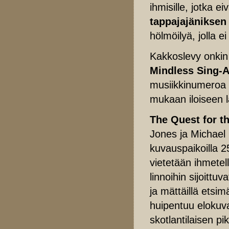
ihmisille, jotka e
tappajajäniksen
hölmöilyä, jolla e
Kakkoslevy onkin 
Mindless Sing-
musiikkinumeroa se
mukaan iloiseen l
The Quest for t
Jones ja Michael 
kuvauspaikoilla 2
vietetään ihmetell
linnoihin sijoittu
ja mättäillä etsi
huipentuu elokuv
skotlantilaisen p