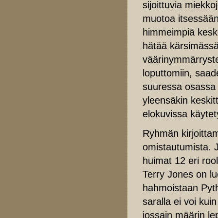
sijoittuvia miekk
muotoa itsessään.
himmeimpiä keske
hätää kärsimässä.
väärinymmärrysten
loputtomiin, saad
suuressa osassa 
yleensäkin keskitt
elokuvissa käytety
Ryhmän kirjoittama
omistautumista. J
huimat 12 eri roo
Terry Jones on lu
hahmoistaan Pyth
saralla ei voi kui
jossain määrin 