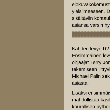
elokuvakokemusta,
yleisilmeeseen. D
sisältäviin kohtau
asiansa varsin hy
Kahden levyn R2 
Ensimmäinen levy
ohjaajat Terry Jon
tekemiseen liittyvi
Michael Palin se
asiasta.
Lisäksi ensimmäis
mahdollistaa käsi
kourallisen pyth