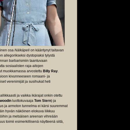
äinen osa
Nälkäpeli
on kääntynyt taitavan
n allegorikseksi dystopiaksi tylystä
skunnan barbarismiin taantuvaan
ta sosiaalisten raja-aitojen
ollut muokkamassa arvostettu
Billy Ray
.
sioon kivunneeseen romaani- ja
et verenimijät ja susihukat heti
llikkaasti ja vaikka ikärajat onkin otettu
twoodin
luottokuvaaja
Tom Stern
) ja
uus ja armoton tunnelma ei kärsi suuremmat
ttäin hyvän näköinen elokuva liikkuu
ljöihin ja metsäisen areenan vihreään
us toimii esimerkillisenä näytteenä siitä,