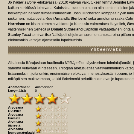
Jo
Winter`s Bone
-elokuvassa (2010) vahvan vaikutuksen tehnyt Jennifer Lawr
kaiken keskiössä toimivana Katnissina, tuoden pintaan niin toiminnallisten j
herkempien hetkien tunteellisuudenkin. Josh Hutcherson komppaa hyvin laidal
piskuinen, mutta ovela Rue (
Amandla Stenberg
) sekä armoton ja raaka Cato 
Harrelson
on kisan aiemmin voittanut ja Katnissia valmentava Haymitch,
Wes
vastenmielinen Seneca ja
Donald Sutherland
Capitolin valtaapitävien johtaj
Stanley Tucci
toimivat itse Nälkäpeli ohjelman seremoniamestareina pitäen niin
elokuvankin katsojat ajantasalla tapahtumista.
Yhteenveto
Alhaisesta ikärajastaan huolimatta
Nälkäpeli
on täysiverinen toimintajännäri, 
sanoma vetävään viihteeseen. Trilogian aloitus jättää vaativammallekin katsoj
lisäannoksiin, joita onkin, ensimmäisen elokuvan menestyksestä riippuen, jo lu
mikäpä sen mukavampaa, kaikki tärkeimmät peluritkin kun ovat jo lupautune
Anamorfinen:
Anamorfinen
Levymäärä:
0
Arvosana
DVD:lle:
Arvosana
kuvasta:
Arvosana
äänestä:
Arvosana
bonusmateriaaleista: