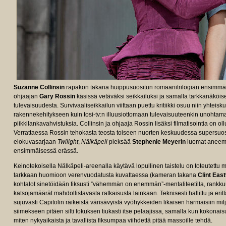
Suzanne Collinsin
rapakon takana huippusuositun romaanitrilogian ensimm
ohjaajan
Gary Rossin
käsissä vetäväksi seikkailuksi ja samalla tarkkanäköise
tulevaisuudesta. Survivaaliseikkailun viittaan puettu kritiikki osuu niin yhtei
rakennekehitykseen kuin tosi-tv:n illuusiottomaan tulevaisuuteenkin unohtamat
piikkilankavahvistuksia. Collinsin ja ohjaaja Rossin lisäksi filmatisointia on 
Verrattaessa Rossin tehokasta teosta toiseen nuorten keskuudessa supersuo
elokuvasarjaan
Twilight
,
Nälkäpeli
pieksää
Stephenie Meyerin
luomat aneemis
ensimmäisessä erässä.
Keinotekoisella Nälkäpeli-areenalla käytävä lopullinen taistelu on toteutettu ma
tarkkaan huomioon verenvuodatusta kuvattaessa (kameran takana
Clint Eas
kohtalot sinetöidään fiksusti ”vähemmän on enemmän”-mentaliteetilla, rankk
katsojamäärät mahdollistavasta ratkaisusta lainkaan. Teknisesti hallittu ja eri
sujuvasti Capitolin räikeistä värisävyistä vyöhykkeiden likaisen harmaisiin mi
siimekseen pitäen silti fokuksen tiukasti itse pelaajissa, samalla kun kokonaisu
miten nykyaikaista ja tavallista fiksumpaa viihdettä pitää massoille tehdä.