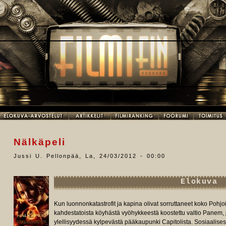
Nälkäpeli
Jussi U. Pellonpää
,
La, 24/03/2012 - 00:00
Elokuva
Kun luonnonkatastrofit ja kapina olivat sorruttaneet koko Pohj
kahdestatoista köyhästä vyöhykkeestä koostettu valtio Panem, 
ylellisyydessä kylpevästä pääkaupunki Capitolista. Sosiaalises