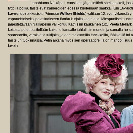
tapahtuma Nälkäpeli, vuosittain järjestettävä spektaakkeli, jossa
tyttö ja poika, taistelevat kameroiden edessä kuolemaan saakka. Kun 16-vuot
Lawrence
) pikkusisko Primrose (
Willow Shields
) valitaan 12. vyöhykkeestä yh
vapaaehtoiseksi pelastaakseen tämän kurjalta kohtalolta. Miespuoliseksi edus
järjestettävään Nälkäpeliin valikoituu Katnissin kaukainen tuttu Peeta Mellark 
koitosta pelurit esitellään kaikelle kansalle juhlallisin menoin ja samalla he
sponsoreita, varakkaita tukijoita, joiden maksamilla tarvikkeilla, lääkkeillä tai
taistelun tuoksinassa. Pelin aikana myös sen operaattoreilla on mahdollisuu
tavoin.