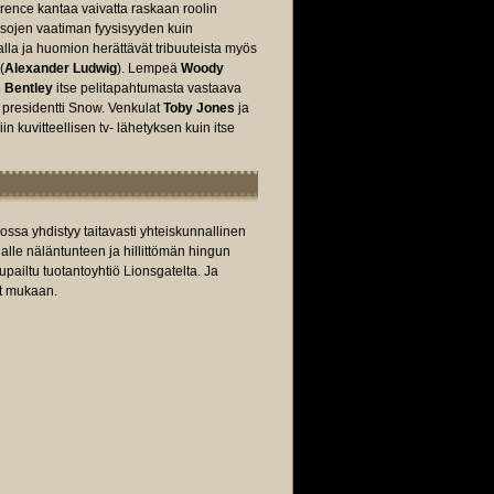
ence kantaa vaivatta raskaan roolin
aksojen vaatiman fyysisyyden kuin
la ja huomion herättävät tribuuteista myös
(
Alexander Ludwig
). Lempeä
Woody
 Bentley
itse pelitapahtumasta vastaava
a presidentti Snow. Venkulat
Toby Jones
ja
 kuvitteellisen tv- lähetyksen kuin itse
jossa yhdistyy taitavasti yhteiskunnallinen
alle näläntunteen ja hillittömän hingun
pailtu tuotantoyhtiö Lionsgatelta. Ja
et mukaan.