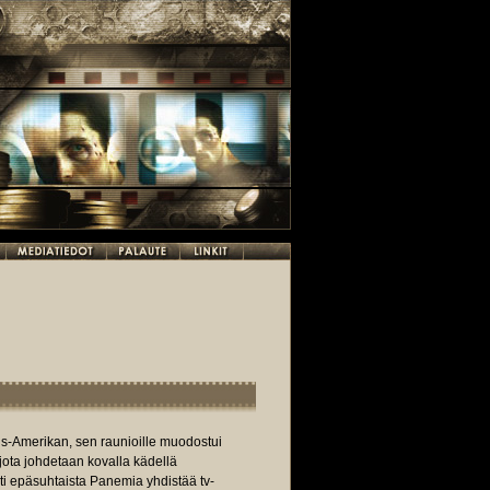
ois-Amerikan, sen raunioille muodostui
jota johdetaan kovalla kädellä
ti epäsuhtaista Panemia yhdistää tv-