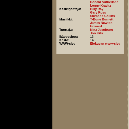
Donald Sutherland
Lenny Kravitz
Käsikirjoittaja:
Billy Ray
Gary Ross
Suzanne Collins
Musiikki:
T-Bone Burnett
James Newton
Howard
Tuottaja:
Nina Jacobson
Jon Kilik
Ikäsuositus:
13
Kesto:
140
WWW-sivu:
Elokuvan www-sivu