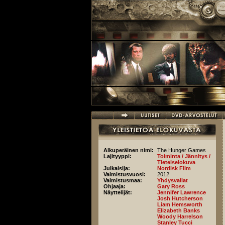
Hyppää pääsisältöön
Alkuperäinen nimi:
The Hunger Games
Lajityyppi:
Toiminta / Jännitys /
Tieteiselokuva
Julkaisija:
Nordisk Film
Valmistusvuosi:
2012
Valmistusmaa:
Yhdysvallat
Ohjaaja:
Gary Ross
Näyttelijät:
Jennifer Lawrence
Josh Hutcherson
Liam Hemsworth
Elizabeth Banks
Woody Harrelson
Stanley Tucci