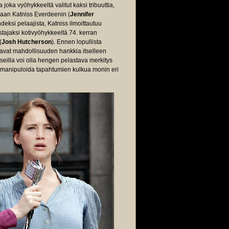
 joka vyöhykkeeltä valitut kaksi tribuuttia,
iaan Katniss Everdeenin (
Jennifer
deksi pelaajista, Katniss ilmoittautuu
tajaksi kotivyöhykkeeltä 74. kerran
(
Josh Hutcherson
). Ennen lopullista
 saavat mahdollisuuden hankkia itselleen
 aseilla voi olla hengen pelastava merkitys
s manipuloida tapahtumien kulkua monin eri