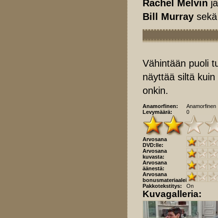
Rachel Melvin
j
Bill Murray
sek
Vähintään puoli tun
näyttää siltä kuin
onkin.
Anamorfinen:
Anamorfinen
Levymäärä:
0
Arvosana
DVD:lle:
Arvosana
kuvasta:
Arvosana
äänestä:
Arvosana
bonusmateriaaleista:
Pakkotekstitys:
On
Kuvagalleria: