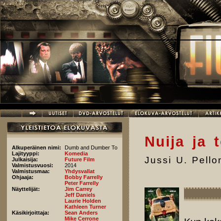
Hyppää pääsisältöön
Nuija ja 
Alkuperäinen nimi:
Dumb and Dumber To
Lajityyppi:
Komedia
Jussi U. Pell
Julkaisija:
Future Film
Valmistusvuosi:
2014
Valmistusmaa:
Yhdysvallat
Ohjaaja:
Bobby Farrelly
Peter Farrelly
Näyttelijät:
Jim Carrey
Jeff Daniels
Laurie Holden
Kathleen Turner
Käsikirjoittaja:
Sean Anders
Mike Cerrone