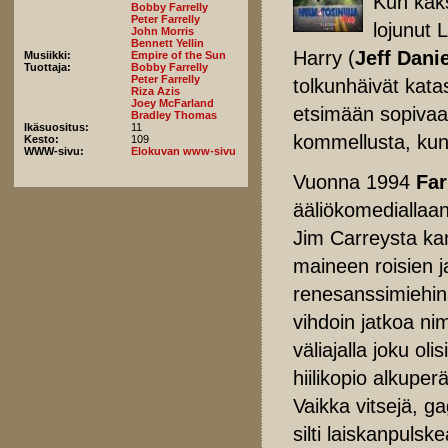
Kun kaks
Bobby Farrelly
Peter Farrelly
lojunut L
John Morris
Bennett Yellin
Harry (
Jeff Dani
Musiikki:
Empire of the Sun
Tuottaja:
Bobby Farrelly
Peter Farrelly
tolkunhäivät kata
Riza Azis
Joey McFarland
etsimään sopiva
Bradley Thomas
Ikäsuositus:
11
kommellusta, kun
Kesto:
109
WWW-sivu:
Elokuvan www-sivu
Vuonna 1994
Far
ääliökomediallaa
Jim Carreysta ka
maineen roisien j
renesanssimiehi
vihdoin jatkoa ni
väliajalla joku oli
hiilikopio alkupe
Vaikka vitsejä, ga
silti laiskanpulsk