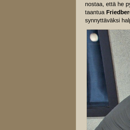
nostaa, että he p
taantua
Friedber
synnyttäväksi hal