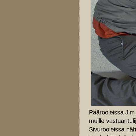
Päärooleissa Jim 
muille vastaantuli
Sivurooleissa n