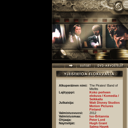
Hyppää pääsisältöön
Alkuperäinen nimi:
The Pirates! Band of
Misfits
Lajityyppi:
Koko perheen
elokuva / Komedia /
Seikkailu
Julkaisija:
Walt Disney Studios
Motion Pictures
Finland
Valmistusvuosi:
2012
Valmistusmaa:
Iso-Britannia
Ohjaaja:
Peter Lord
Näyttelijät:
Hugh Grant
Salma Hayek