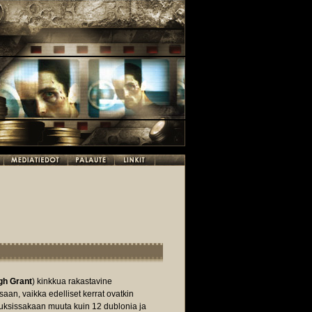
gh Grant
) kinkkua rakastavine
saan, vaikka edelliset kerrat ovatkin
tuksissakaan muuta kuin 12 dublonia ja