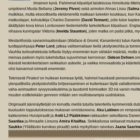
ilmainen kynä. Pahimmat kilpailijat taistelussa himoitusta tittel
umpikierot Musta Bellamy (
Jeremy Piven
) sekä armoton Ahnas Lissu (
Salma
mutkikas, mutta eksoottiselta etelämereltä matkaan tuleekin koukkaus, kun K
matkustajan, kohututkija Charles Darwinin (
David Tennant
), jolle tulee kapt
äkättyään kova kiirus Lontooseen tiedemiehille tarkoitettuun kilpailuun. Engl
vihaava kuningatar Viktoria (
Imelda Staunton
), joten matka on paitsi pitkä, 
Mestarillisista savianimaatioistaan (
Wallace & Gromit
,
Kananlento
) tutun Aar
tuottaja/ohjaaja
Peter Lord
, jatkaa valitsemallaan tiellä yksityiskohtia ja toi
Vauhtia turboahdetusta leffasta löytyy enemmän kuin välskäri määrää, mutta 
meinaa paikoin myös tukehduttaa sujuvimman kerronnan.
Gideon Defoen
oma
ikävästi keskinkertaisen seikkailun asteelle, ja vaikka innovaatioita ja kääntei
olisi kaivannut roimasti enemmän.
Teknisesti
Pirates!
on huikean komeaa työtä, hahmot hauskasti persoonallisia j
ylenpalttisilla yksityiskohdilla briljeeraaminen ei kuitenkaan täytä vallattom
vaha-animaation syvyysvaikutelma ja taustointi toimivatkin 3D:nä varsin moitte
muuten esittelekään genreen mitään sen mullistavampia uudistuksia.
Originaalit ääninäyttelijät on korvattu meillä tutuilla talenteilla kymmenistä du
kuuluukin lopputuloksessa mukavan onnistuneena.
Aku Laitinen
on rempseä 
kakkosmies Huivipiraatti ja
Antti LJ Pääkkönen
rakkauden sekoittama Darwi
Saanilaa
ja Ahnaalle Lissuna
Amira Khalifaa
. Seikkailussa seilaavat muka
Saukko
(Yllättävän kurvikas piraatti) sekä myrkyllisen raivokas
Jaana Saarin