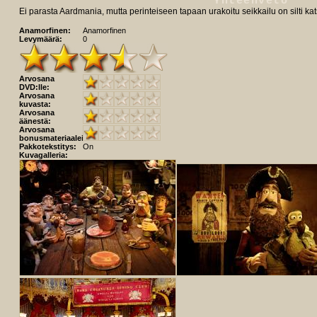
Yhteenveto
Ei parasta Aardmania, mutta perinteiseen tapaan urakoitu seikkailu on silti k
Anamorfinen:
Anamorfinen
Levymäärä:
0
Arvosana
DVD:lle:
Arvosana
kuvasta:
Arvosana
äänestä:
Arvosana
bonusmateriaaleista:
Pakkotekstitys:
On
Kuvagalleria: