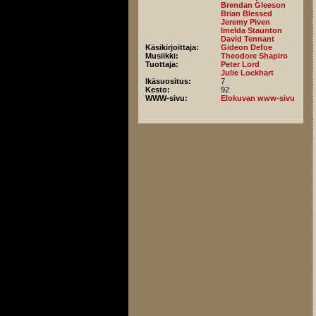
Brendan Gleeson
Brian Blessed
Jeremy Piven
Imelda Staunton
David Tennant
Käsikirjoittaja:
Gideon Defoe
Musiikki:
Theodore Shapiro
Tuottaja:
Peter Lord
Julie Lockhart
Ikäsuositus:
7
Kesto:
92
WWW-sivu:
Elokuvan www-sivu