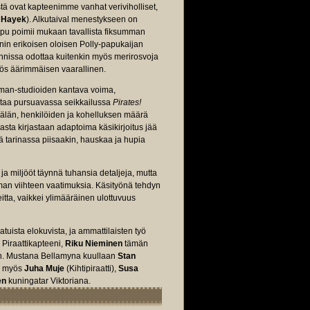
istä ovat kapteenimme vanhat veriviholliset,
 Hayek
). Alkutaival menestykseen on
apu poimii mukaan tavallista fiksumman
eenin erikoisen oloisen Polly-papukaijan
annissa odottaa kuitenkin myös merirosvoja
myös äärimmäisen vaarallinen.
dman-studioiden kantava voima,
mintaa pursuavassa seikkailussa
Pirates!
sälän, henkilöiden ja kohelluksen määrä
sta kirjastaan adaptoima käsikirjoitus jää
tä tarinassa piisaakin, hauskaa ja hupia
a miljööt täynnä tuhansia detaljeja, mutta
imman viihteen vaatimuksia. Käsityönä tehdyn
itta, vaikkei ylimääräinen ulottuvuus
batuista elokuvista, ja ammattilaisten työ
Piraattikapteeni,
Riku Nieminen
tämän
n. Mustana Bellamyna kuullaan
Stan
na myös
Juha Muje
(Kihtipiraatti),
Susa
en
kuningatar Viktoriana.