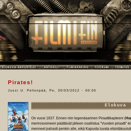
Pirates!
Jussi U. Pellonpää
,
Pe, 30/03/2012 - 00:00
Elokuva
On vuosi 1837. Ennen niin legendaarinen Piraattikapteeni (
Hu
merirosvoineen päättävät jälleen osallistua ”Vuoden piraatti”-ki
menneet pahasti penkin alle, eikä Kapusta luvata etsintäkuulu