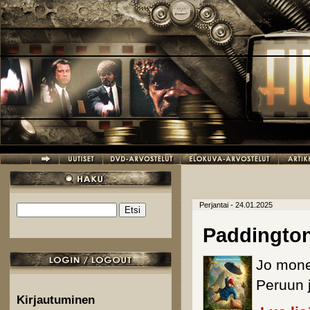
Hyppää pääsisältöön
Perjantai - 24.01.2025
Etsi
Hakulomake
Paddington
Jo mone
Peruun j
Kirjautuminen