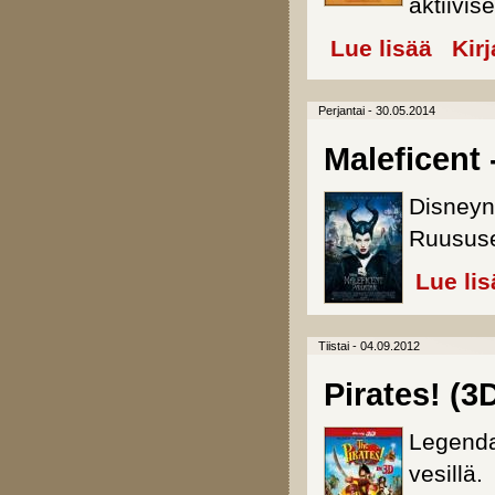
aktiivis
Lue lisää
about Pri
Kir
Perjantai - 30.05.2014
Maleficent 
Disneyn 
Ruususe
Lue lis
Tiistai - 04.09.2012
Pirates! (3
Legenda
vesillä.