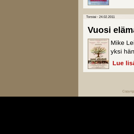
Torstai - 24.02.2011
Vuosi eläm
Mike Le
yksi hä
Lue lis
Sivut
Copyrig