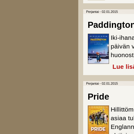
Perjantai - 02.01.2015
Paddingto
Iki-iha
päivän 
huonost
Lue lis
Perjantai - 02.01.2015
Pride
Hillittö
asiaa tu
Englanni