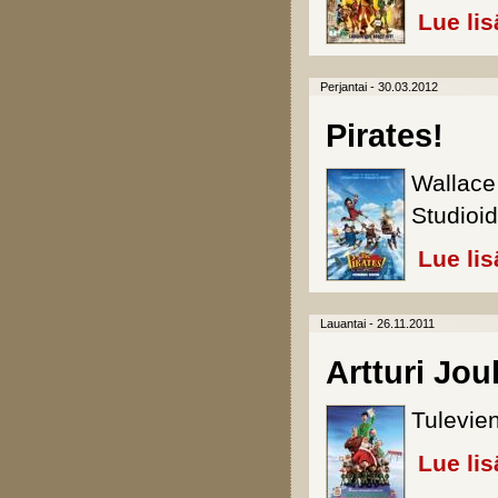
Lue lis
Perjantai - 30.03.2012
Pirates!
Wallace
Studioid
Lue lis
Lauantai - 26.11.2011
Artturi Jou
Tulevien
Lue lis