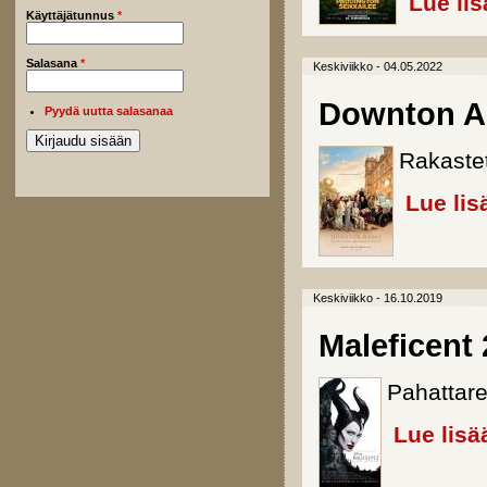
Lue lis
Käyttäjätunnus
*
Salasana
*
Keskiviikko - 04.05.2022
Downton Ab
Pyydä uutta salasanaa
Rakastet
Lue lis
Keskiviikko - 16.10.2019
Maleficent 
Pahattare
Lue lisä