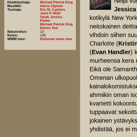
Neljä vu
Käsikirjoittaja:
Michael Patrick King
Musiikki:
Aaron Zigman
Jessica
Tuottaja:
Eric M. Cyphers
John P. Melfi
kotikylä New York
Sarah Jessica
Parker
Michael Patrick King
neitokainen deitt
Darren Star
Ikäsuositus:
13
vihdoin siihen su
Kesto:
148
WWW-sivu:
Elokuvan www-sivu
Charlotte (
Kristi
(
Evan Handler
) 
murheensa kera 
Eikä ole Samant
Omenan ulkopuole
kainalokomistuks
ahmiikin oman is
kvartetti kokoont
tuppaavat sekoitt
jokainen ystävyks
yhdistää, jos ei 