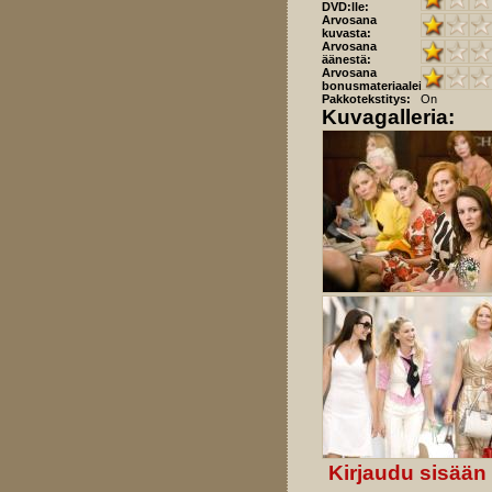
DVD:lle:
Arvosana
kuvasta:
Arvosana
äänestä:
Arvosana
bonusmateriaaleista:
Pakkotekstitys:
On
Kuvagalleria:
Kirjaudu sisään