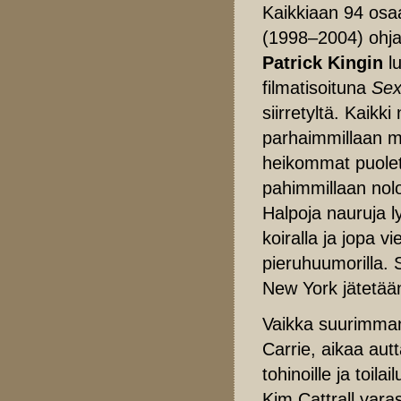
Kaikkiaan 94 osa
(1998–2004) ohjan
Patrick Kingin
lu
filmatisoituna
Sex
siirretyltä. Kaikk
parhaimmillaan m
heikommat puolet,
pahimmillaan nolo
Halpoja nauruja l
koiralla ja jopa v
pieruhuumorilla. 
New York jätetään
Vaikka suurimman
Carrie, aikaa autt
tohinoille ja toila
Kim Cattrall vara