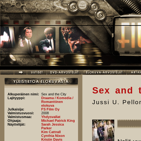
Hyppää pääsisältöön
Sex and 
Alkuperäinen nimi:
Sex and the City
Lajityyppi:
Draama / Komedia /
Jussi U. Pell
Romanttinen
elokuva
Julkaisija:
FS Film Oy
Valmistusvuosi:
2008
Valmistusmaa:
Yhdysvallat
Ohjaaja:
Michael Patrick King
Näyttelijät:
Sarah Jessica
Parker
Kim Cattrall
Cynthia Nixon
Kristin Davis