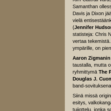
Samanthan ollessa
Davis ja Dixon jä
vielä entisestään
(
Jennifer Hudso
statisteja: Chris
vertaa tekemistä.
ympärille, on pie
Aaron Zigmanin
taustalla, mutta o
ryhmittymä
The P
Douglas J. Cuo
band-sovituksena
Siinä missä origin
esitys, valkokang
tuijottelu, jonka