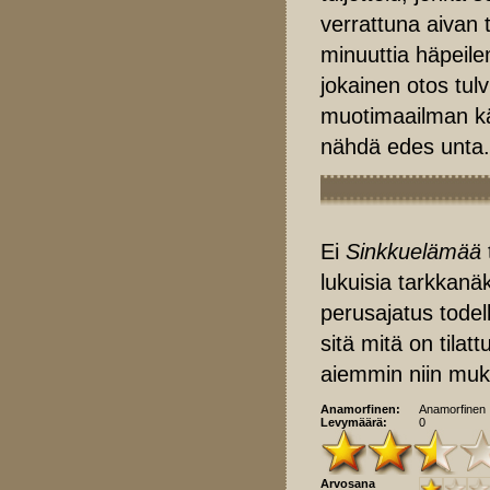
verrattuna aivan t
minuuttia häpeile
jokainen otos tulv
muotimaailman kärk
nähdä edes unta.
Ei
Sinkkuelämää
lukuisia tarkkanäk
perusajatus todel
sitä mitä on tilatt
aiemmin niin muka
Anamorfinen:
Anamorfinen
Levymäärä:
0
Arvosana