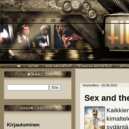
Hyppää pääsisältöön
Keskiviikko - 02.06.2010
Etsi
Hakulomake
Sex and th
Kaikkien
kimalte
Kirjautuminen
sydäntä