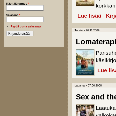
Käyttäjätunnus
*
korkkari
Lue lisää
about Sex
Kir
Salasana
*
Pyydä uutta salasanaa
Torstai - 26.11.2009
Lomaterap
Parisuh
käsikir
Lue lis
Lauantai - 07.06.2008
Sex and th
Laatuka
valkokan