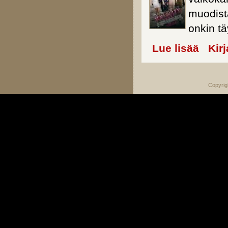
muodista
onkin t
Lue lisää
about Sex
Kir
Copyrig