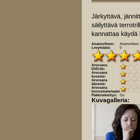
Järkyttävä, jänni
säilyttävä terrotr
kannattaa käydä
Anamorfinen:
Anamorfinen
Levymäärä:
0
Arvosana
DVD:lle:
Arvosana
kuvasta:
Arvosana
äänestä:
Arvosana
bonusmateriaaleista:
Pakkotekstitys:
On
Kuvagalleria: