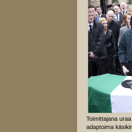
Toimittajana ura
adaptoima käsikirj