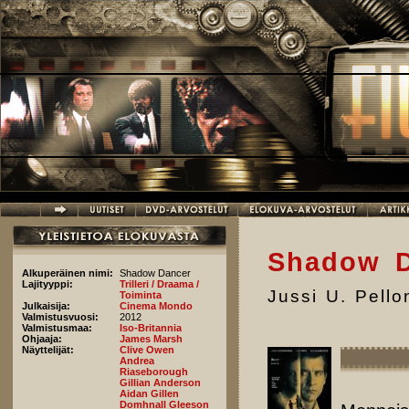
Hyppää pääsisältöön
Shadow D
Alkuperäinen nimi:
Shadow Dancer
Lajityyppi:
Trilleri / Draama /
Jussi U. Pell
Toiminta
Julkaisija:
Cinema Mondo
Valmistusvuosi:
2012
Valmistusmaa:
Iso-Britannia
Ohjaaja:
James Marsh
Näyttelijät:
Clive Owen
Andrea
Riaseborough
Gillian Anderson
Aidan Gillen
Domhnall Gleeson