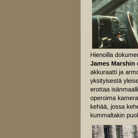
Hienoilla dokumen
James Marshin
akkuraatti ja arm
yksityisestä yleis
erottaa isänmaall
operoima kamera s
kehää, jossa kehe
kummaltakin puole