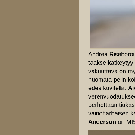
Andrea Riseboroug
taakse kätkeytyy 
vakuuttava on my
huomata pelin koi
edes kuvitella.
Ai
verenvuodatuksee
perhettään tiukast
vainoharhaisen k
Anderson
on MI5