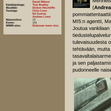
Menneis
David Wilmot
Käsikirjoittaja:
Tom Bradby
(
Andrea
Musiikki:
Dickon Hinchliffe
Tuottaja:
Chris Coen
pommiattentaattiin
Ed Guiney
Andrew Lowe
Ikäsuositus:
13
MI5:n agentti, Ma
Kesto:
101
WWW-sivu:
Elokuvan www-sivu
Joutua vankilaan 
tiedustelupalvelu
tulevaisuudesta o
tehtävään, mutta 
tasavaltalaisarme
ja sen paljastami
pudonneelle naise