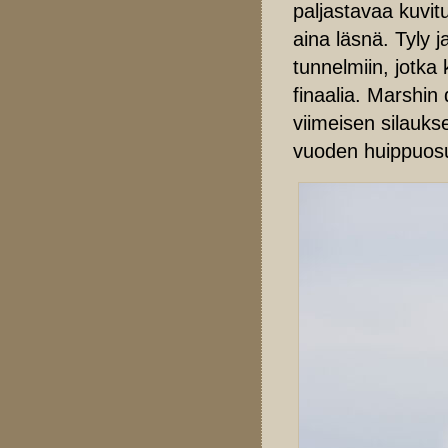
paljastavaa kuvit
aina läsnä. Tyly
tunnelmiin, jotka 
finaalia. Marshin
viimeisen silaukse
vuoden huippuos