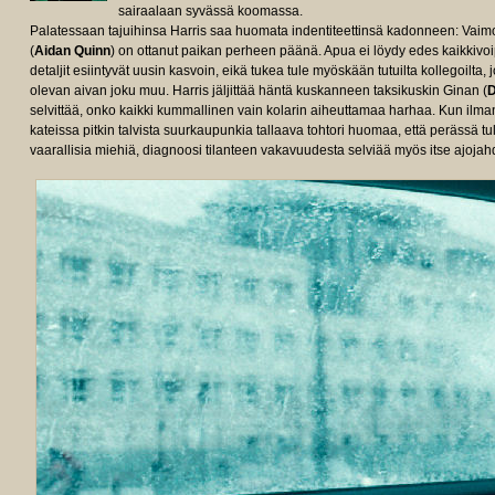
sairaalaan syvässä koomassa.
Palatessaan tajuihinsa Harris saa huomata indentiteettinsä kadonneen: Vaimo 
(
Aidan Quinn
) on ottanut paikan perheen päänä. Apua ei löydy edes kaikkivoipa
detaljit esiintyvät uusin kasvoin, eikä tukea tule myöskään tutuilta kollegoilta
olevan aivan joku muu. Harris jäljittää häntä kuskanneen taksikuskin Ginan (
D
selvittää, onko kaikki kummallinen vain kolarin aiheuttamaa harhaa. Kun ilman
kateissa pitkin talvista suurkaupunkia tallaava tohtori huomaa, että perässä 
vaarallisia miehiä, diagnoosi tilanteen vakavuudesta selviää myös itse ajojahd