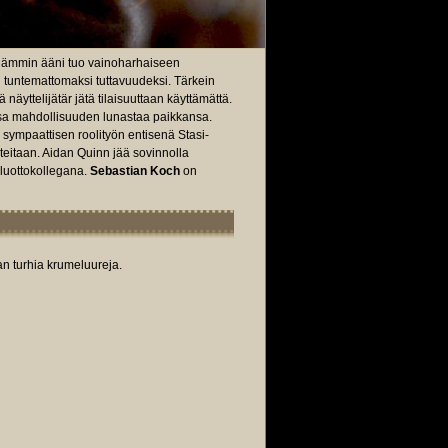
 lämmin ääni tuo vainoharhaiseen
i tuntemattomaksi tuttavuudeksi. Tärkein
näyttelijätär jätä tilaisuuttaan käyttämättä.
sa mahdollisuuden lunastaa paikkansa.
 sympaattisen roolityön entisenä Stasi-
teitaan. Aidan Quinn jää sovinnolla
luottokollegana.
Sebastian Koch
on
man turhia krumeluureja.