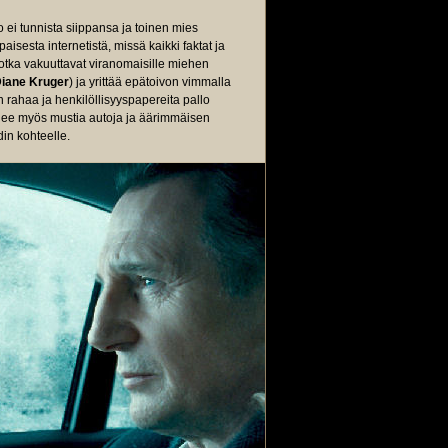
ei tunnista siippansa ja toinen mies
isesta internetistä, missä kaikki faktat ja
, jotka vakuuttavat viranomaisille miehen
iane Kruger
) ja yrittää epätoivon vimmalla
 rahaa ja henkilöllisyyspapereita pallo
tulee myös mustia autoja ja äärimmäisen
in kohteelle.