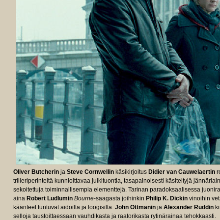
Oliver Butcherin
ja
Steve Cornwellin
käsikirjoitus
Didier van Cauwelaertin
r
trilleriperinteitä kunnioittavaa julkituontia, tasapainoisesti käsiteltyjä jännä
sekoitettuja toiminnallisempia elementtejä. Tarinan paradoksaalisessa juonir
aina
Robert Ludlumin
Bourne
-saagasta joihinkin
Philip K. Dickin
vinoihin vet
käänteet tuntuvat aidoilta ja loogisilta.
John Ottmanin
ja
Alexander Ruddin
ki
selloja taustoittaessaan vauhdikasta ja raatorikasta rytinärainaa tehokkaasti.