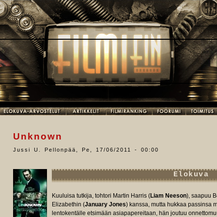
Unknown
Jussi U. Pellonpää
,
Pe, 17/06/2011 - 00:00
Elokuva
Kuuluisa tutkija, tohtori Martin Harris (
Liam Neeson
), saapuu B
Elizabethin (
January Jones
) kanssa, mutta hukkaa passinsa ma
lentokentälle etsimään asiapapereitaan, hän joutuu onnettomuu