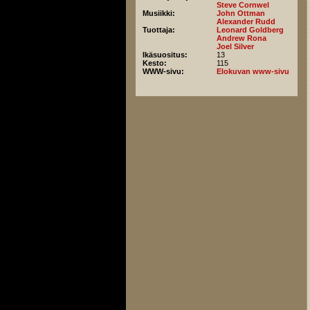
Steve Cornwel
Musiikki:
John Ottman
Alexander Rudd
Tuottaja:
Leonard Goldberg
Andrew Rona
Joel Silver
Ikäsuositus:
13
Kesto:
115
WWW-sivu:
Elokuvan www-sivu