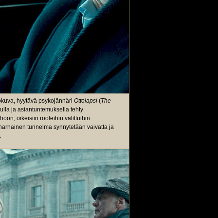
elokuva, hyytävä psykojännäri
Ottolapsi
(
The
ulla ja asiantuntemuksella tehty
hoon, oikeisiin rooleihin valittuihin
noharhainen tunnelma synnytetään vaivatta ja
.