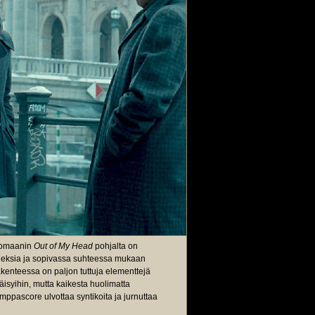
omaanin
Out of My Head
pohjalta on
riaineksia ja sopivassa suhteessa mukaan
akenteessa on paljon tuttuja elementtejä
äisyihin, mutta kaikesta huolimatta
mppascore ulvottaa syntikoita ja jurnuttaa