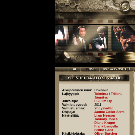
Hyppää pääsisältöön
Alkuperäinen nimi:
Unknown
Lajityyppi:
Toiminta / Trilleri /
Jännitys
Julkaisija:
FS Film Oy
Valmistusvuosi:
2011
Valmistusmaa:
Yhdysvallat
Ohjaaja:
Jaume Collet-Serra
Näyttelijät:
Liam Neeson
January Jones
Diane Kruger
Frank Langella
Bruno Ganz
Käsikirjoittaja:
Oliver Butcher