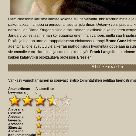
Liam Neesonin karisma kantaa kokonaisuutta vaivatta. Irkkukarhun matala ja
pakomatkaan lämpöä ja persoonallisuutta, jota ilman
Unkown
voisi jäädä tuik
naisrooli on Diane Krugerin siirtolaistaustainen taksikuski eikä moneen venyvä 
January Jones jää hieman kollegaansa enemmän varjoon, mutta saa finaalis
Pitkän ja hienon uran eurooppalaisessa elokuvassa tehnyt
Bruno Ganz
tekee
agenttina, jolle avautuu vielä kerran mahdollisuus hyödyntää oppejaan ja suh
sivummalle vara-Harrisina, ja samoin tekee myös
Frank Langella
tohtorimme 
kaiken katalyytiksi osoittautuva professori Bressler.
Yhteenveto
Vankasti vainoharhainen ja sopivasti skitso toimintatrilleri pelittää hienosti il
Anamorfinen:
Anamorfinen
Levymäärä:
0
Arvosana
DVD:lle:
Arvosana
kuvasta:
Arvosana
äänestä:
Arvosana
bonusmateriaaleista: