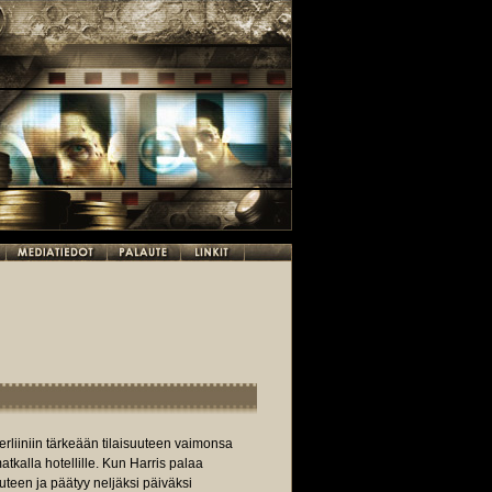
erliiniin tärkeään tilaisuuteen vaimonsa
tkalla hotellille. Kun Harris palaa
teen ja päätyy neljäksi päiväksi