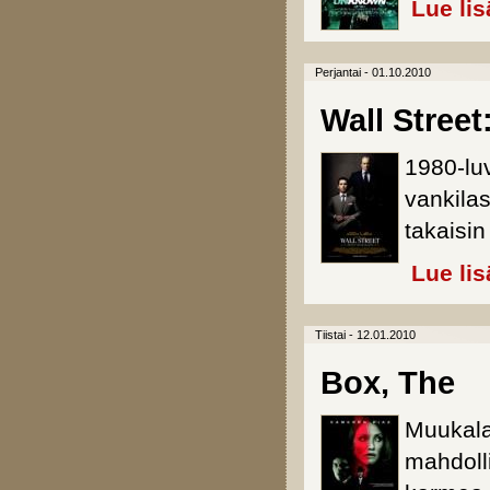
Lue lis
Perjantai - 01.10.2010
Wall Stree
1980-lu
vankilas
takaisin
Lue lis
Tiistai - 12.01.2010
Box, The
Muukala
mahdoll