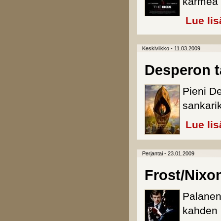
karmea 
Lue lis
Keskiviikko - 11.03.2009
Desperon t
Pieni D
sankarik
Lue lis
Perjantai - 23.01.2009
Frost/Nixo
Palanen 
kahden m