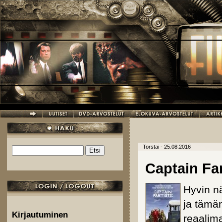
Hyppää pääsisältöön
Torstai - 25.08.2016
Etsi
Hakulomake
Captain Fa
Hyvin nä
ja tämä
Kirjautuminen
reaalim