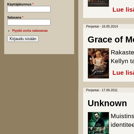
Käyttäjätunnus
*
Lue lis
Salasana
*
Perjantai - 16.05.2014
Pyydä uutta salasanaa
Grace of 
Rakaste
Kellyn t
Lue lis
Perjantai - 17.06.2011
Unknown
Muistins
identite