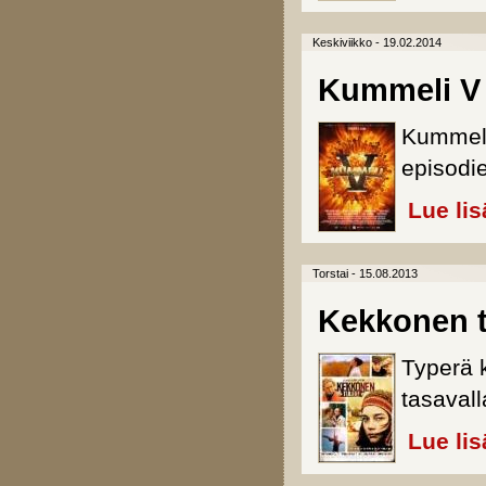
Keskiviikko - 19.02.2014
Kummeli V
Kummele
episodie
Lue lis
Torstai - 15.08.2013
Kekkonen t
Typerä 
tasavall
Lue lis