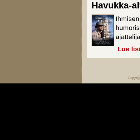
Havukka-aho
Ihmisen
humoris
ajattelij
Lue lis
Sivut
Copyrig