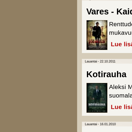
Vares - Kai
Renttude
mukavuu
Lue lis
Lauantai - 22.10.2011
Kotirauha
Aleksi 
suomala
Lue lis
Lauantai - 16.01.2010