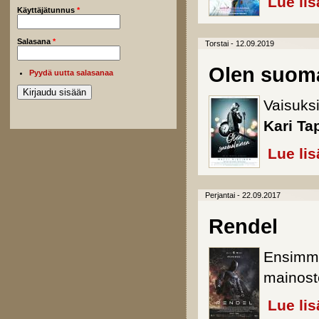
Lue lis
Käyttäjätunnus
*
Salasana
*
Torstai - 12.09.2019
Olen suom
Pyydä uutta salasanaa
Vaisuks
Kari Ta
Lue lis
Perjantai - 22.09.2017
Rendel
Ensimmä
mainost
Lue lis