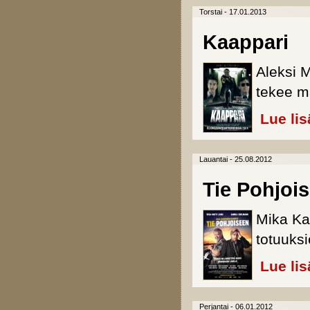
Torstai - 17.01.2013
Kaappari
Aleksi 
tekee m
Lue lis
Lauantai - 25.08.2012
Tie Pohjoi
Mika Ka
totuuksi
Lue lis
Perjantai - 06.01.2012