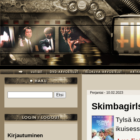
Hyppää pääsisältöön
Perjantai - 10.02.2023
Etsi
Hakulomake
Skimbagirl
Tylsä k
ikuisess
Kirjautuminen