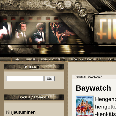
Hyppää pääsisältöön
Perjantai - 02.06.2017
Etsi
Hakulomake
Baywatch
Hengenpe
hengett
Kirjautuminen
-kenkäis