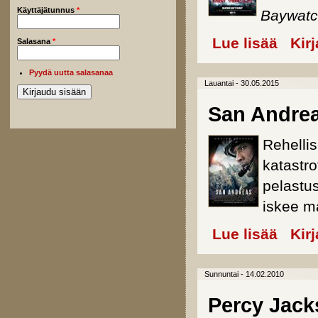
Käyttäjätunnus
*
Baywat
Lue lisää
about Ba
Kir
Salasana
*
Pyydä uutta salasanaa
Lauantai - 30.05.2015
San Andre
Rehelli
katastr
pelastus
iskee m
Lue lisää
about Sa
Kir
Sunnuntai - 14.02.2010
Percy Jack