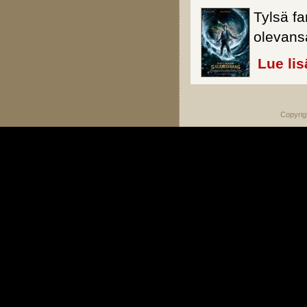
Tylsä fa
olevans
Lue lis
Copyrig