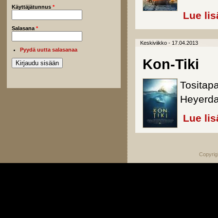
Käyttäjätunnus
*
Lue lis
Salasana
*
Keskiviikko - 17.04.2013
Pyydä uutta salasanaa
Kon-Tiki
Tositap
Heyerda
Lue lis
Copyrig