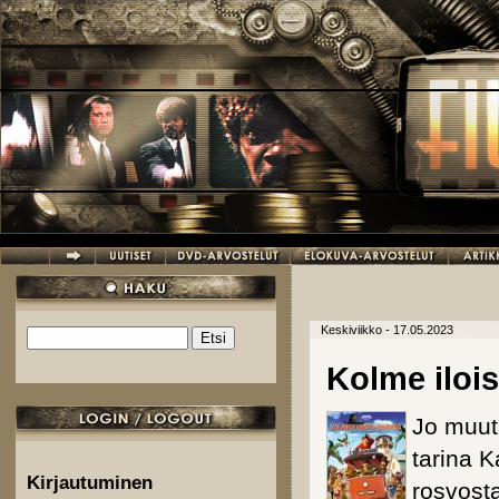
Hyppää pääsisältöön
Keskiviikko - 17.05.2023
Etsi
Hakulomake
Kolme iloi
Jo muut
tarina 
Kirjautuminen
rosvost