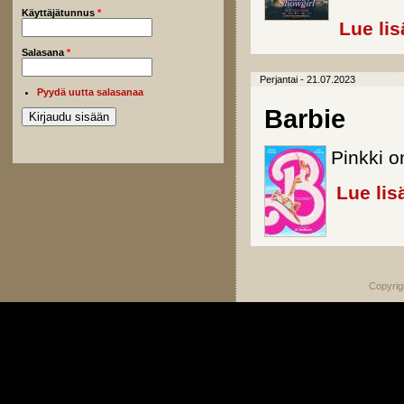
Käyttäjätunnus
*
Lue lis
Salasana
*
Perjantai - 21.07.2023
Pyydä uutta salasanaa
Barbie
Pinkki o
Lue lis
Copyrig