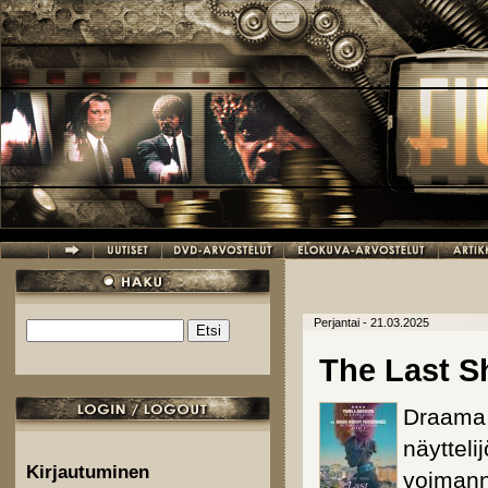
Hyppää pääsisältöön
Perjantai - 21.03.2025
Etsi
Hakulomake
The Last S
Draama 
näytteli
Kirjautuminen
voimann