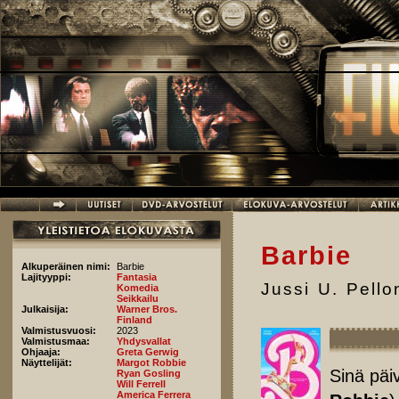
Hyppää pääsisältöön
Barbie
Alkuperäinen nimi:
Barbie
Lajityyppi:
Fantasia
Jussi U. Pell
Komedia
Seikkailu
Julkaisija:
Warner Bros.
Finland
Valmistusvuosi:
2023
Valmistusmaa:
Yhdysvallat
Ohjaaja:
Greta Gerwig
Näyttelijät:
Margot Robbie
Sinä päi
Ryan Gosling
Will Ferrell
America Ferrera