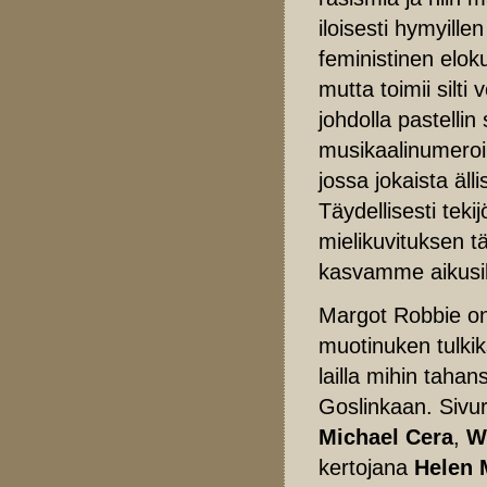
iloisesti hymyille
feministinen elok
mutta toimii silt
johdolla pastellin
musikaalinumeroil
jossa jokaista äll
Täydellisesti tek
mielikuvituksen t
kasvamme aikusi
Margot Robbie on
muotinuken tulki
lailla mihin tah
Goslinkaan. Sivuro
Michael Cera
,
Wi
kertojana
Helen 