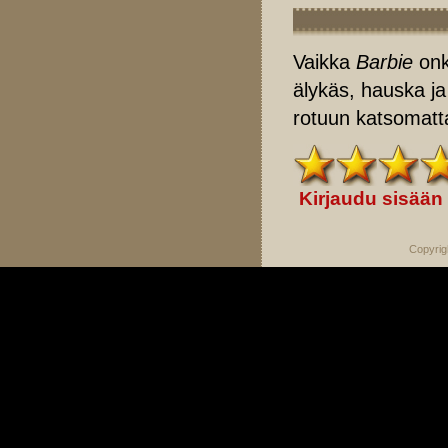
Vaikka
Barbie
onk
älykäs, hauska ja 
rotuun katsomatt
Kirjaudu sisään
Copyrig