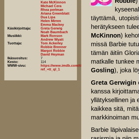
Robbie
)
Kate McKinnon
Michael Cera
kyseenal
Rhea perlman
Ariana Greenblatt
täyttämä, utopist
Dua Lipa
Helen Mirren
Emma Mackey
herätykseen tule
Käsikirjoittaja:
Greta Gerwig
Noah Baumbach
McKinnon
) keho
Musiikki:
Mark Ronson
Andrew Wyatt
missä Barbie tutu
Tuottaja:
Tom Ackerley
Robbie Brenner
Margot Robbie
tämän äitiin Glori
David Heyman
Ikäsuositus:
7
matkalle tunkee 
Kesto:
114
WWW-sivu:
https://www.imdb.com/title/tt1517268/fullcredits/?
Gosling
), joka 
ref_=tt_ql_1
Greta Gerwigin
kanssa kirjoitta
yllätyksellinen ja
kaikkea sitä, mi
markkinoiman muov
Barbie läpivalais
rasismia ja niin 