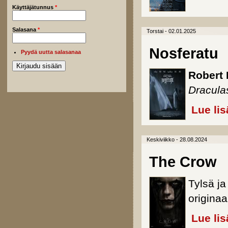
Käyttäjätunnus
*
Salasana
*
Torstai - 02.01.2025
Nosferatu
Pyydä uutta salasanaa
Robert 
Dracula
Lue lis
Keskiviikko - 28.08.2024
The Crow
Tylsä j
originaa
Lue lis