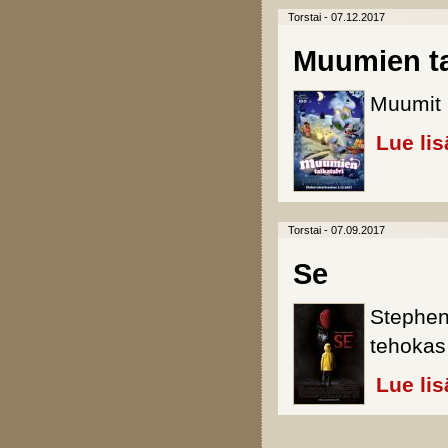
Torstai - 07.12.2017
Muumien ta
Muumit 
Lue lis
Torstai - 07.09.2017
Se
Stephen
tehokas
Lue lis