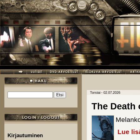
Hyppää pääsisältöön
Torstai - 02.07.2026
Etsi
Hakulomake
The Death 
Melankol
Lue lis
Kirjautuminen