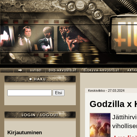
Hyppää pääsisältöön
Keskiviikko - 27.03.2024
Etsi
Hakulomake
Godzilla x
Jättihir
viholli
Kirjautuminen