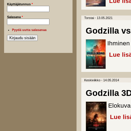
Lue lis
Käyttäjätunnus
*
Salasana
*
Torstai - 13.05.2021
Godzilla v
Pyydä uutta salasanaa
Ihminen o
Lue lis
Keskiviikko - 14.05.2014
Godzilla 3
Elokuva
Lue lis