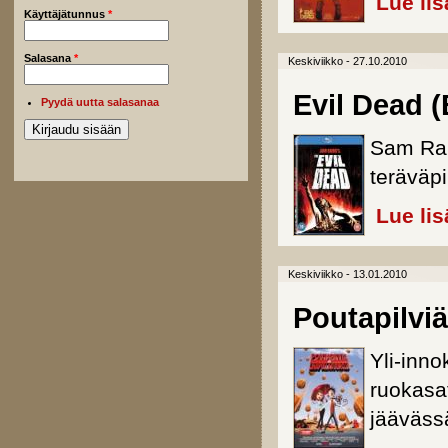
Lue lis
Käyttäjätunnus
*
Salasana
*
Keskiviikko - 27.10.2010
Evil Dead (
Pyydä uutta salasanaa
Sam Rai
teräväpi
Lue lis
Keskiviikko - 13.01.2010
Poutapilviä
Yli-inno
ruokasa
jääväss