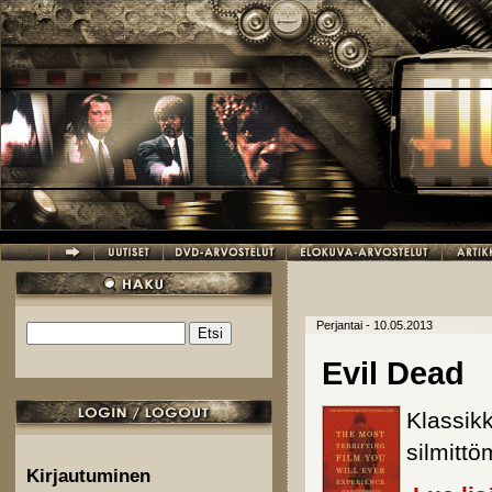
Hyppää pääsisältöön
Perjantai - 10.05.2013
Etsi
Hakulomake
Evil Dead
Klassikk
silmitt
Kirjautuminen