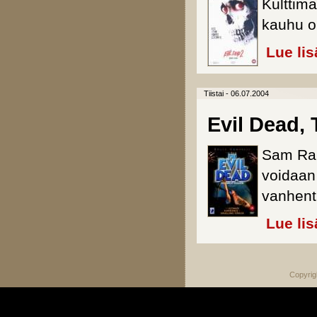
Kulttim
kauhu on
Lue lis
Tiistai - 06.07.2004
Evil Dead,
Sam Rai
voidaan
vanhentu
Lue lis
Copyrig