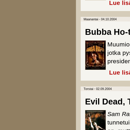
Lue lis
Maanantai - 04.10.2004
Bubba Ho-
Muumio o
jotka p
presiden
Lue lis
Torstai - 02.09.2004
Evil Dead,
Sam Ra
tunnetui