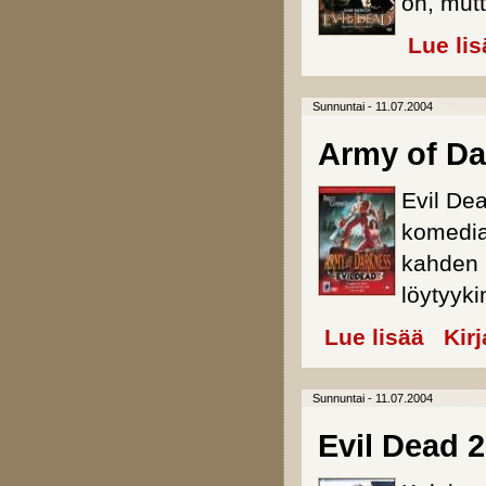
on, mutt
Lue lis
Sunnuntai - 11.07.2004
Army of Da
Evil Dea
komedia
kahden 
löytyyki
Lue lisää
about Ar
Kir
Sunnuntai - 11.07.2004
Evil Dead 2