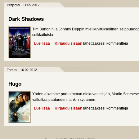
Perjantai - 11.05.2012
Dark Shadows
Tim Burtonin ja Johnny Deppin mielikuvituksellinen saippuaoo
seikkailuista.
Lue lisää
about Dark Shadows
Kirjaudu sisään
lähettääksesi kommentteja
Torstai - 16.02.2012
Hugo
Yhden aikamme parhaimman elokuvantekijän, Martin Scorsesen,
valloittaa paatuneimmankin sydämen.
Lue lisää
about Hugo
Kirjaudu sisään
lähettääksesi kommentteja