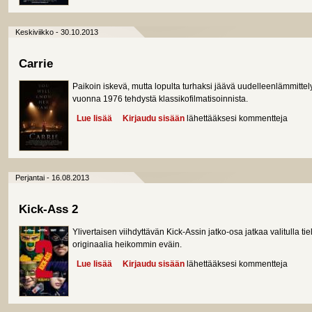
Keskiviikko - 30.10.2013
Carrie
Paikoin iskevä, mutta lopulta turhaksi jäävä uudelleenlämmittel
vuonna 1976 tehdystä klassikofilmatisoinnista.
Lue lisää
about Carrie
Kirjaudu sisään
lähettääksesi kommentteja
Perjantai - 16.08.2013
Kick-Ass 2
Ylivertaisen viihdyttävän Kick-Assin jatko-osa jatkaa valitulla ti
originaalia heikommin eväin.
Lue lisää
about Kick-Ass 2
Kirjaudu sisään
lähettääksesi kommentteja