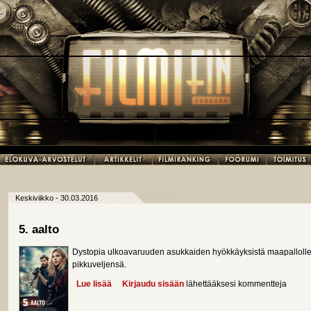
Keskiviikko - 30.03.2016
5. aalto
Dystopia ulkoavaruuden asukkaiden hyökkäyksistä maapallolle j
pikkuveljensä.
Lue lisää
about 5. aalto
Kirjaudu sisään
lähettääksesi kommentteja