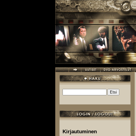
Hyppää pääsisältöön
Etsi
Hakulomake
Kirjautuminen