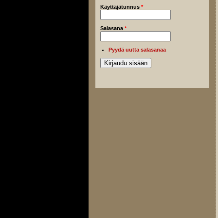
Käyttäjätunnus
*
Salasana
*
Pyydä uutta salasanaa