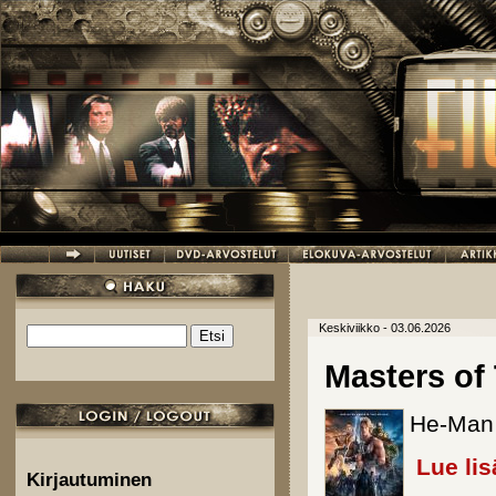
Hyppää pääsisältöön
Keskiviikko - 03.06.2026
Etsi
Hakulomake
Masters of
He-Man 
Lue lis
Kirjautuminen