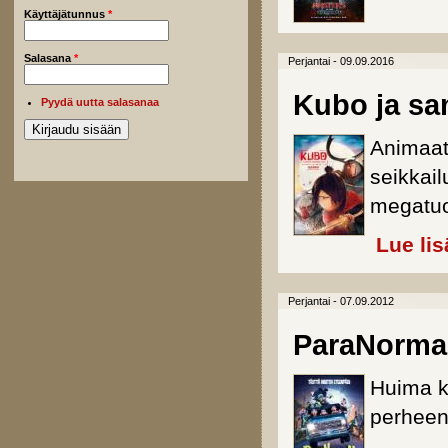
Käyttäjätunnus
*
Salasana
*
Perjantai - 09.09.2016
Kubo ja sa
Pyydä uutta salasanaa
Animaati
seikkail
megatuo
Lue lis
Perjantai - 07.09.2012
ParaNorma
Huima k
perheen