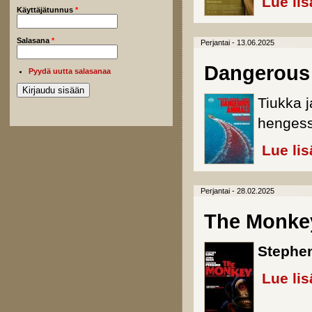
Lue lis
Käyttäjätunnus
*
Salasana
*
Perjantai - 13.06.2025
Dangerous
Pyydä uutta salasanaa
Tiukka ja
hengess
Lue lis
Perjantai - 28.02.2025
The Monke
Stephen
Lue lis