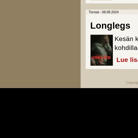
Torstai - 08.08.2024
Longlegs
Kesän k
kohdilla
Lue li
Copyrig