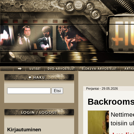
Hyppää pääsisältöön
Perjantai - 29.05.2026
Etsi
Hakulomake
Backroom
Nettime
toisiin 
Kirjautuminen