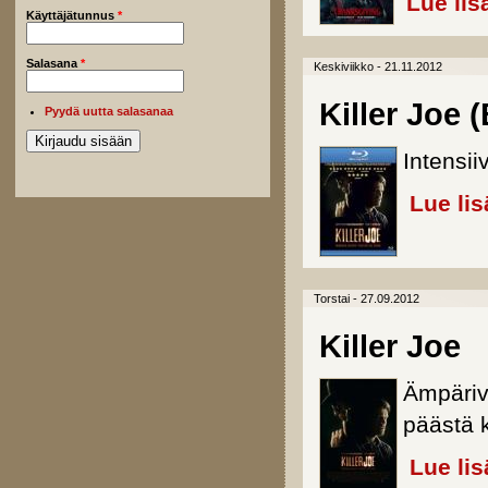
Lue lis
Käyttäjätunnus
*
Salasana
*
Keskiviikko - 21.11.2012
Killer Joe (
Pyydä uutta salasanaa
Intensii
Lue lis
Torstai - 27.09.2012
Killer Joe
Ämpärivä
päästä 
Lue lis