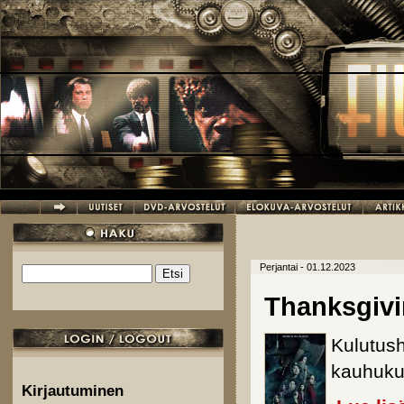
Hyppää pääsisältöön
Perjantai - 01.12.2023
Etsi
Hakulomake
Thanksgiv
Kulutush
kauhuk
Kirjautuminen