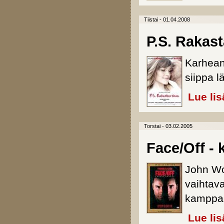
Tiistai - 01.04.2008
P.S. Rakas
Karhean 
siippa 
Lue lis
Torstai - 03.02.2005
Face/Off - 
John Woo
vaihtav
kamppai
Lue lis