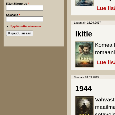
Käyttäjätunnus
*
Lue lis
Salasana
*
Lauantai - 16.09.2017
Pyydä uutta salasanaa
Ikitie
Komea ko
romaani
Lue lis
Torstai - 24.09.2015
1944
Vahvast
maailma
sotavoi