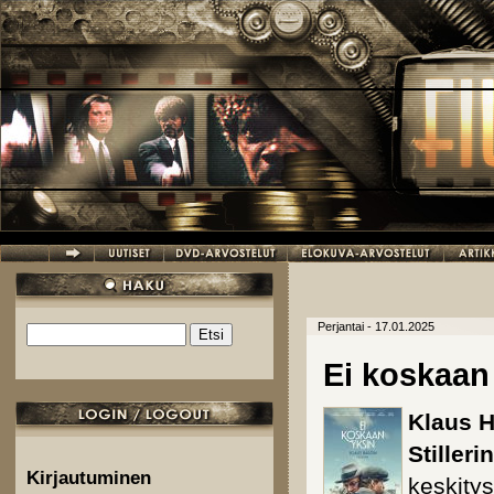
Hyppää pääsisältöön
Perjantai - 17.01.2025
Etsi
Hakulomake
Ei koskaan
Klaus 
Stillerin
Kirjautuminen
keskitysl