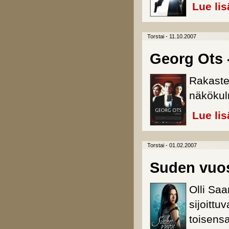
Lue lis
Torstai - 11.10.2007
Georg Ots 
Rakaste
näkökul
Lue lis
Torstai - 01.02.2007
Suden vuo
Olli Saa
sijoittu
toisensa