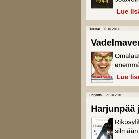
Lue lis
Torstai - 02.10.2014
Vadelmave
Omalaat
enemmän
Lue lis
Perjantai - 29.10.2010
Harjunpää 
Rikosyl
silmään 