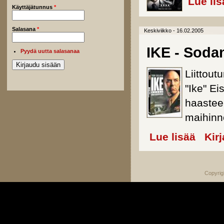
Lue lis
Käyttäjätunnus
*
Salasana
*
Keskiviikko - 16.02.2005
IKE - Soda
Pyydä uutta salasanaa
Liittout
"Ike" E
haastee
maihin
Lue lisää
about IKE
Kir
Copyrig