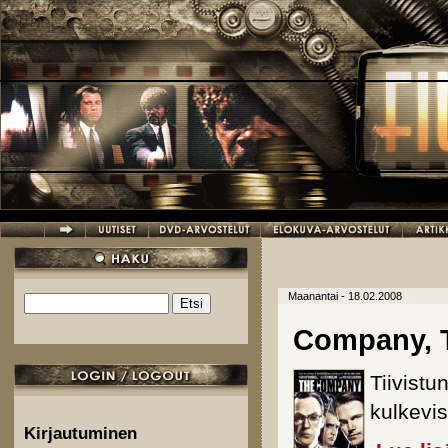
Hyppää pääsisältöön
Maanantai - 18.02.2008
Etsi
Hakulomake
Company, 
Tiivist
kulkevis
Kirjautuminen