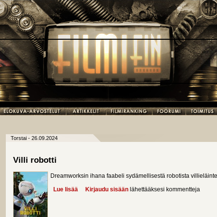
Torstai - 26.09.2024
Villi robotti
Dreamworksin ihana faabeli sydämellisestä robotista villieläinte
Lue lisää
about Villi robotti
Kirjaudu sisään
lähettääksesi kommentteja