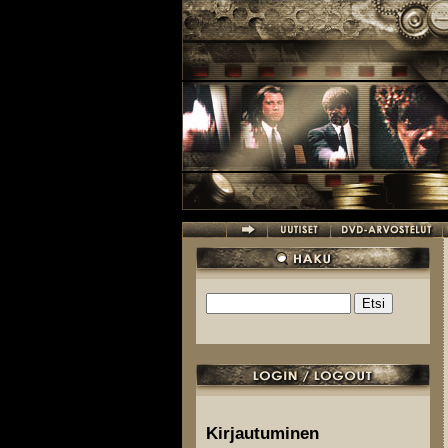
Hyppää pääsisältöön
Etsi
Hakulomake
Kirjautuminen