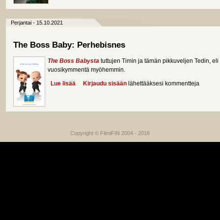
Perjantai - 15.10.2021
The Boss Baby: Perhebisnes
The Boss Babysta
tuttujen Timin ja tämän pikkuveljen Tedin, e
vuosikymmentä myöhemmin.
Lue lisää
about The Boss Baby: Perhebisnes
Kirjaudu sisään
lähettääksesi kommentteja
Copyright © FilmiFIN 2004 - 2016