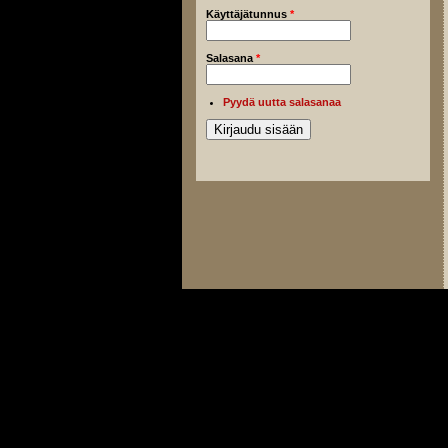
Käyttäjätunnus
*
Salasana
*
Pyydä uutta salasanaa