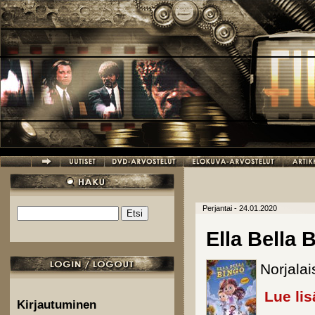
Hyppää pääsisältöön
Perjantai - 24.01.2020
Etsi
Hakulomake
Ella Bella 
Norjala
Lue lis
Kirjautuminen