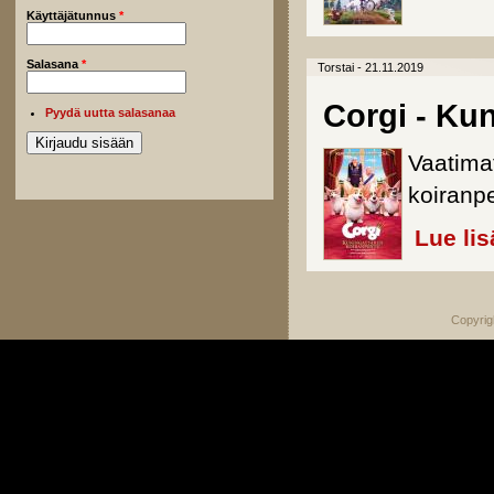
Käyttäjätunnus
*
Salasana
*
Torstai - 21.11.2019
Corgi - Ku
Pyydä uutta salasanaa
Vaatima
koiranp
Lue lis
Copyrig