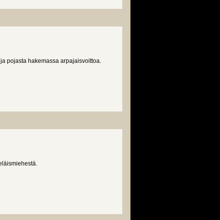
 ja pojasta hakemassa arpajaisvoittoa.
eläismiehestä.