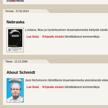
Torstai - 27.02.2014
Nebraska
Loistava, fiksu ja hyväntuulinen draamakomedia kärtystä isästä
Lue lisää
about Nebraska
Kirjaudu sisään
lähettääksesi kommentteja
Tiistai - 12.12.2006
About Schmidt
Jack Nicholsonin tähdittämä draamakomedia yksinäisestä eläk
Lue lisää
about About Schmidt
Kirjaudu sisään
lähettääksesi kommentteja