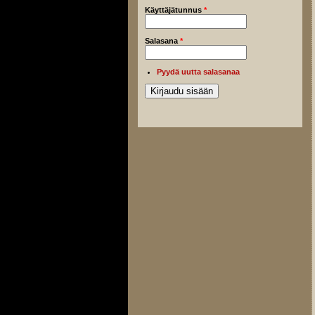
Käyttäjätunnus
*
Salasana
*
Pyydä uutta salasanaa