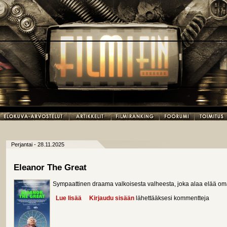
Perjantai - 28.11.2025
Eleanor The Great
Sympaattinen draama valkoisesta valheesta, joka alaa elää o
Lue lisää
about Eleanor The Great
Kirjaudu sisään
lähettääksesi kommentteja