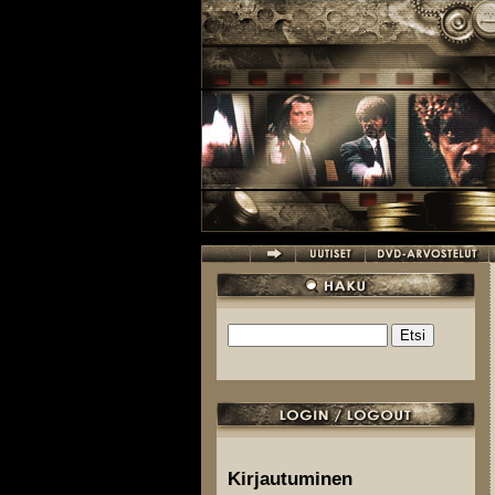
Hyppää pääsisältöön
Etsi
Hakulomake
Kirjautuminen