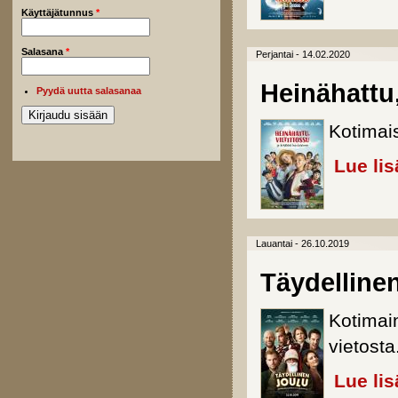
Käyttäjätunnus
*
Salasana
*
Perjantai - 14.02.2020
Heinähattu,
Pyydä uutta salasanaa
Kotimai
Lue lis
Lauantai - 26.10.2019
Täydellinen
Kotimai
vietosta
Lue lis