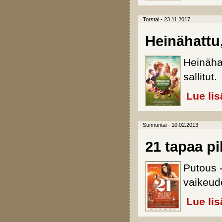
Torstai - 23.11.2017
Heinähattu,
Heinähat
sallitut.
Lue lis
Sunnuntai - 10.02.2013
21 tapaa pil
Putous 
vaikeud
Lue lis