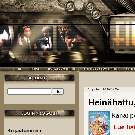
Hyppää pääsisältöön
Perjantai - 16.02.2024
Etsi
Hakulomake
Heinähattu,
Kanat p
Lue lis
Kirjautuminen