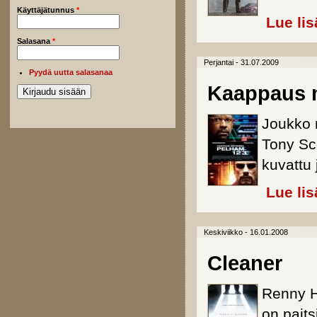
Käyttäjätunnus
*
Lue lis
Salasana
*
Perjantai - 31.07.2009
Pyydä uutta salasanaa
Kaappaus m
Joukko 
Tony Sco
kuvattu 
Lue lis
Keskiviikko - 16.01.2008
Cleaner
Renny Ha
on pait