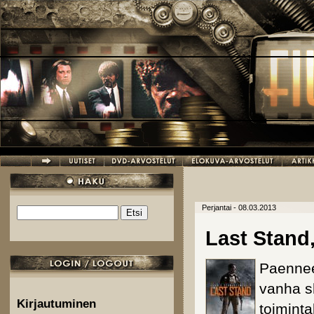
Hyppää pääsisältöön
Perjantai - 08.03.2013
Etsi
Hakulomake
Last Stand
Paennee
vanha sh
Kirjautuminen
toiminta