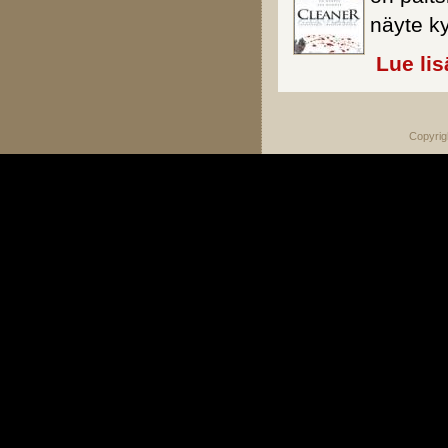
näyte ky
Lue lis
Copyrig