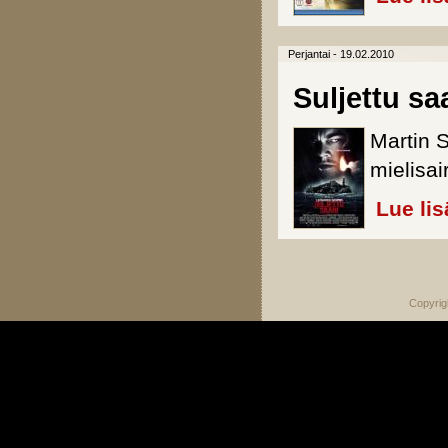
Perjantai - 19.02.2010
Suljettu sa
Martin S
mielisai
Lue lis
Sivut
Copyrig