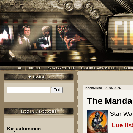
Hyppää pääsisältöön
Keskiviikko - 20.05.2026
Etsi
Hakulomake
The Mandal
Star Wa
Lue lis
Kirjautuminen