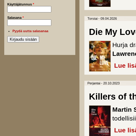
Käyttäjätunnus
*
Salasana
*
Torstai - 09.04.2026
Die My Lov
Pyydä uutta salasanaa
Hurja d
Lawren
Lue lis
Perjantai - 20.10.2023
Killers of 
Martin 
todellis
Lue lis