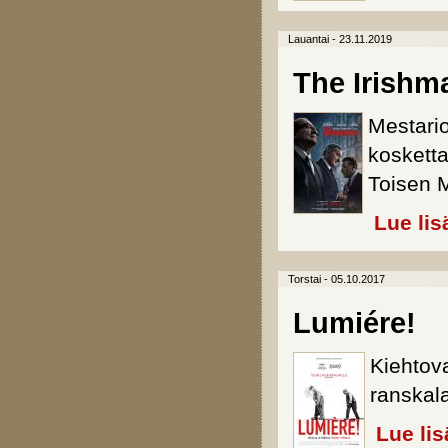
Lauantai - 23.11.2019
The Irishm
Mestari
kosketta
Toisen 
Lue lis
Torstai - 05.10.2017
Lumiére!
Kiehtov
ranskala
Lue lis