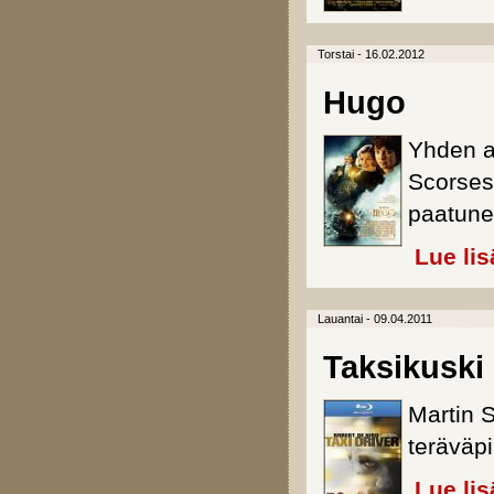
Torstai - 16.02.2012
Hugo
Yhden a
Scorsese
paatun
Lue lis
Lauantai - 09.04.2011
Taksikuski 
Martin 
teräväpi
Lue lis