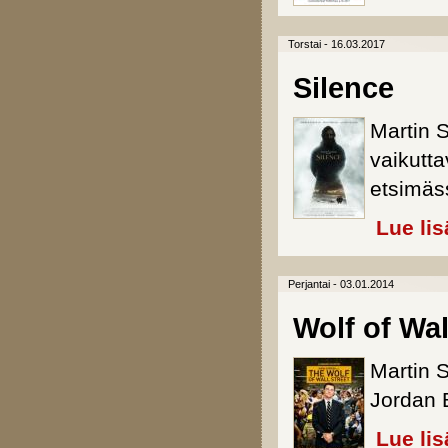
Torstai - 16.03.2017
Silence
Martin 
vaikutt
etsimäs
Lue lis
Perjantai - 03.01.2014
Wolf of Wal
Martin 
Jordan B
Lue lis