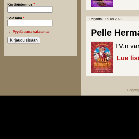
Käyttäjätunnus
*
Salasana
*
Perjantai - 09.09.2022
Pelle Herm
Pyydä uutta salasanaa
TV:n van
Lue lis
Copyrig