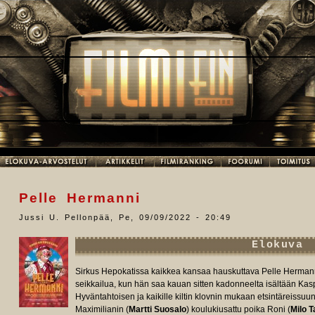
Pelle Hermanni
Jussi U. Pellonpää
,
Pe, 09/09/2022 - 20:49
Elokuva
Sirkus Hepokatissa kaikkea kansaa hauskuttava Pelle Hermann
seikkailua, kun hän saa kauan sitten kadonneelta isältään Kasp
Hyväntahtoisen ja kaikille kiltin klovnin mukaan etsintäreissuun
Maximilianin (
Martti Suosalo
) koulukiusattu poika Roni (
Milo 