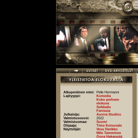
Hyppää pääsisältöön
Alkuperäinen nimi:
Pelle Hermanni
Lajityyppi:
Komedia
Koko perheen
elokuva
Seikkailu
Fantasia
Julkaisija:
Aurora Studios
Valmistusvuosi:
2022
Valmistusmaa:
Suomi
Ohjaaja:
Timo Koivusalo
Näyttelijät:
Vesa Vierikko
Milo Tamminen
Oona Hakanpää