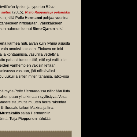
rvittävän tylsien ja typerien
Risto
(2015),
 saituri
Risto Räppääjä ja yöhaukka
aa, sillä
Pelle Hermanni
pohjaa vuosina
taneeseen hittisarjaan. Värikkääseen
räisen hahmon luonut
Simo Ojanen
sekä
na karmea huti, aivan kuin ryhmä asiasta
a vain omaksi ilokseen. Elokuva on toki
ä ja kohtaamisia, vasurilla vedettyjä
pahasti tuntuu siltä, että nyt valittu tie
iden vanhempien väkisin leffaan
juoksussa vastaan, jää nähtäväksi.
puluukuilla sitten miten tahansa, jatko-osa
inpä myös
Pelle Hermannissa
nähdään liuta
ahempaan ylitulkintaan syyllistyvät Vesa
neereista, mutta muuten herra rakentaa
tti Suosalo taikuri Maxina ja
Iina
 Mustakallio
salaa Hermanniin
örinä.
Tuija Piepponen
nähdään