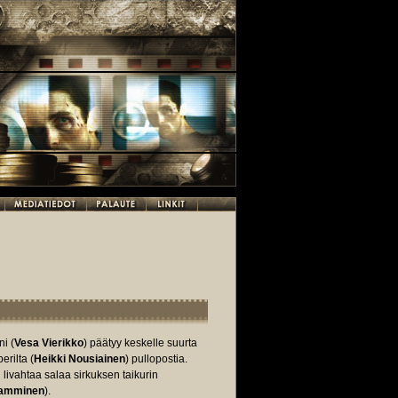
i (
Vesa Vierikko
) päätyy keskelle suurta
erilta (
Heikki Nousiainen
) pullopostia.
 livahtaa salaa sirkuksen taikurin
Tamminen
).