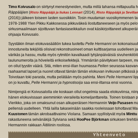
Timo Koivusalo
on siirtynyt menestyneiden, mutta millä tahansa mittapuulla hi
Räppääjien
(
(2014),
Risto Räppääjä ja liukas Lennart
Risto Räppääjä ja Sevillan
(2016)) jälkeen toiseen lasten suosikkiin. Tosin muutaman vuosikymmenen tak
1978-1988 Ylen Pikku Kakkosessa pikkuväkeä ilostuttaneeseen ja myös pelot
sirkusmaailmaan sijoittuvan fantasiaseikkailun ovat käsikirjoittaneet alkupe
ohjaaja Koivusalo.
Syystäkin ilman elokuvasäätiön tukea tuotettu
Pelle Hermanni
on kokonaisuute
innostuneita tekijöitä olisivat rekonstruoineet oman kulttisarjansa uudelleen j
värikäs ja hassu, mutta myös rytmitön kavalkaadi tyhjänpäiväisiä sivuhenkilöit
laulunumeroita ja höveleitä erikoisefektejä. Ymmärrän päivityksen tarpeen, mutta 
e/tt15029476/fullcredits/?
on ollut tyystin väärä. Sitä, miten ensi-illan huumassa
Pellen
seurassa kasvane
raahaamat lapset ja nuoret ottavat tämän tämän elokuvan irvikuvan pitkässä 
Toivotaan toki parasta, mutta pelätään myös pahinta. Meni
Pelle Hermanni
lip
on jo kuvattu,
Pelle Hermanni ja hypnotisoija
saa ensi-iltansa ensi vuonna.
Nimijengiä ei Koivusalolla ole koskaan ollut ongelmia saada elokuviinsa, ni
hänen elokuvissaan aiemminkin vieraileita komeljanttareita. Toinen toistaan p
Vierikko, joka on omaksunut osan alkuperäisen Hermannin
Veijo Pasasen
ma
pellensä uudelleen. Yhtä lailla takaseinään saakka rooleissaan tohottavat Mar
Kuustonen
tämän akrobaattivaimo Violana. Samaan syyllistyvät myö
s Minttu
rakastuneena selvänäkijä Sylviana sekä
HooPee Björkman
sirkuksen tirehtö
Hermannin rakkaan Äitiliinin roolissa.
Yhteenveto