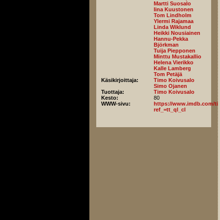
Martti Suosalo
Iina Kuustonen
Tom Lindholm
Ylermi Rajamaa
Linda Wiklund
Heikki Nousiainen
Hannu-Pekka
Björkman
Tuija Piepponen
Minttu Mustakallio
Helena Vierikko
Kalle Lamberg
Tom Petäjä
Käsikirjoittaja:
Timo Koivusalo
Simo Ojanen
Tuottaja:
Timo Koivusalo
Kesto:
80
WWW-sivu:
https://www.imdb.com/titl
ref_=tt_ql_cl