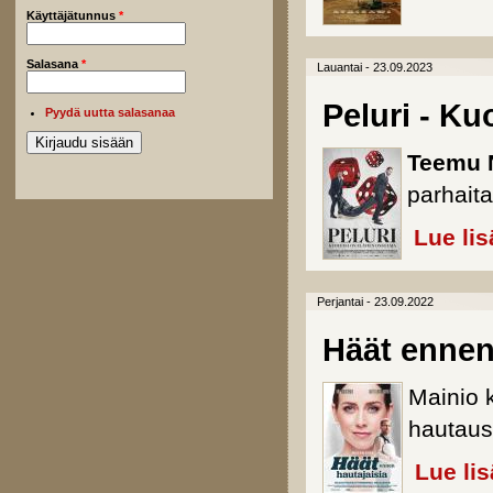
Käyttäjätunnus
*
Salasana
*
Lauantai - 23.09.2023
Peluri - K
Pyydä uutta salasanaa
Teemu 
parhaita
Lue lis
Perjantai - 23.09.2022
Häät ennen
Mainio 
hautaus
Lue li