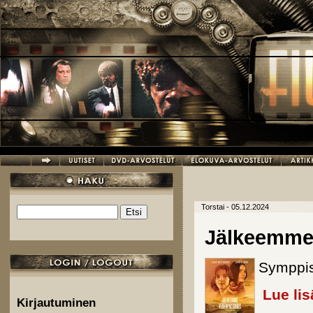
Hyppää pääsisältöön
Torstai - 05.12.2024
Etsi
Hakulomake
Jälkeemme
Symppis
Lue lis
Kirjautuminen