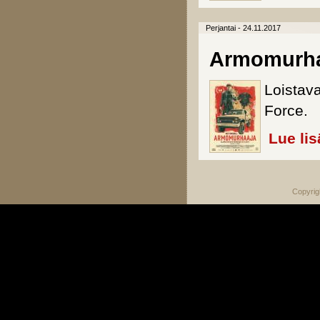
Perjantai - 24.11.2017
Armomurha
Loistava
Force.
Lue lis
Copyrig