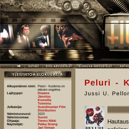
Hyppää pääsisältöön
Peluri -
Alkuperäinen nimi:
Peluri - Kuolema on
elävien ongelma
Jussi U. Pell
Lajityyppi:
Draama
Jännitys
Komedia
Toiminta
Julkaisija:
Scandinavian Film
Distribution
Valmistusvuosi:
2023
Valmistusmaa:
Suomi
Hautausp
Ohjaaja:
Teemu Nikki
Näyttelijät:
Pekka Strang
Jari Virman