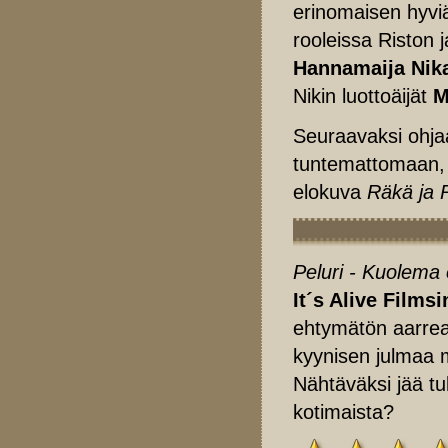
erinomaisen hyviä 
rooleissa Riston 
Hannamaija Nik
Nikin luottoäijät
M
Seuraavaksi ohjaa
tuntemattomaan, 
elokuva
Räkä ja 
Peluri - Kuolema
It´s Alive Filmsi
ehtymätön aarrea
kyynisen julmaa m
Nähtäväksi jää t
kotimaista?