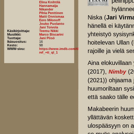
peliriip
Elina Knihtilä
Hannamaija
hylännee
Nikander
Pihla Penttinen
Niska (
Jari Virm
Matti Onnismaa
Eero Milonoff
Jouko Puolanto
hänellä ei käytän
Jani Toivola
Käsikirjoittaja:
Teemu Nikki
yhteistyö sysisyn
Musiikki:
Marco Biscarini
Tuottaja:
Jani Pösö
hoitelevan Ullan (
Ikäsuositus:
16
Kesto:
98
WWW-sivu:
https://www.imdb.com/title/tt21874230/fullcredits/?
rajoille ja vielä 
ref_=tt_ql_1
Aina elokuvillaan
(2017),
(2
Nimby
(2021)) ohjaama j
huumoriltaan sys
että saako tälle 
Makabeerin huumo
yllättävän koskett
ulospääsyyn on ai
se myös analysoi r