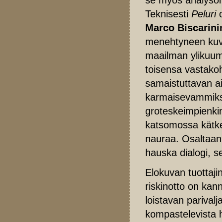
Teknisesti
Peluri
o
Marco Biscarin
menehtyneen ku
maailman ylikuume
toisensa vastakoht
samaistuttavan ai
karmaisevammiksi 
groteskeimpienkin
katsomossa kätket
nauraa. Osaltaan 
hauska dialogi, se
Elokuvan tuottaji
riskinotto on kan
loistavan parival
kompastelevista h