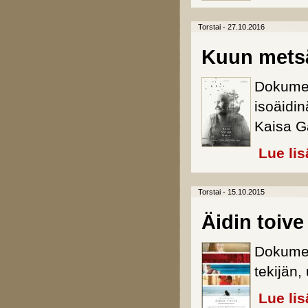
Torstai - 27.10.2016
Kuun mets
Dokumen
isoäidin
Kaisa Ga
Lue lis
Torstai - 15.10.2015
Äidin toive
Dokumen
tekijän,
Lue lis