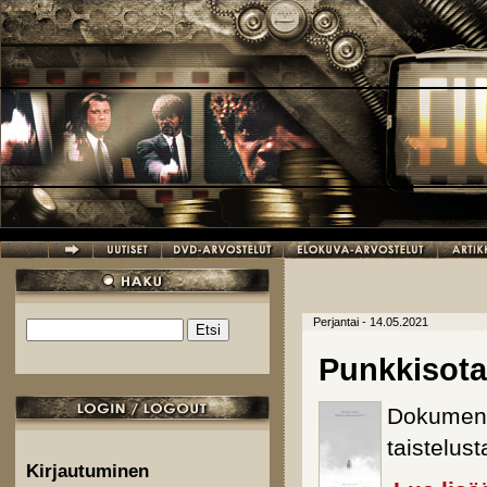
Hyppää pääsisältöön
Perjantai - 14.05.2021
Etsi
Hakulomake
Punkkisota
Dokument
taistelus
Kirjautuminen