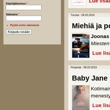
Lue lisä
Käyttäjätunnus
*
Salasana
*
Torstai - 28.03.2019
Miehiä ja p
Pyydä uutta salasanaa
Joonas 
Miesten
Lue lis
Perjantai - 08.03.2019
Baby Jane
Kotimai
menesty
Lue lis