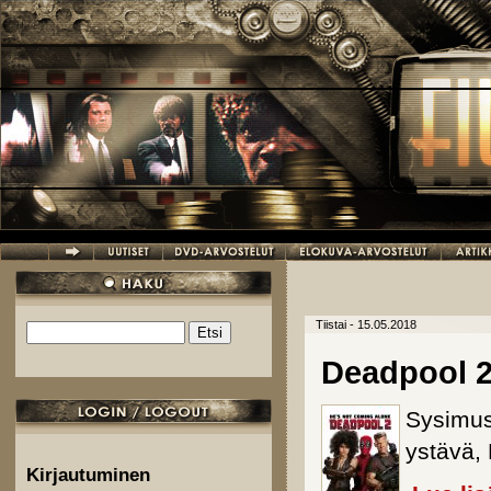
Hyppää pääsisältöön
Tiistai - 15.05.2018
Etsi
Hakulomake
Deadpool 
Sysimus
ystävä, 
Kirjautuminen