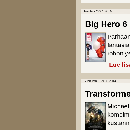
Torstai - 22.01.2015
Big Hero 6
Parhaan
fantasi
robottiy
Lue lis
Sunnuntai - 29.06.2014
Transforme
Michael
komeimma
kustann