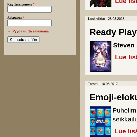
Lue lis
Käyttäjätunnus
*
Salasana
*
Keskiviikko - 28.03.2018
Ready Play
Pyydä uutta salasanaa
Steven 
Lue lis
Torstai - 10.08.2017
Emoji-elok
Puhelim
seikkail
Lue lis