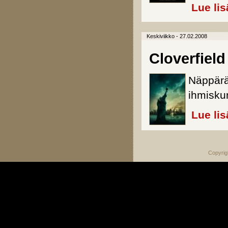
Lue lis
Keskiviikko - 27.02.2008
Cloverfield
Näppärä
ihmisku
Lue lis
Copyrig