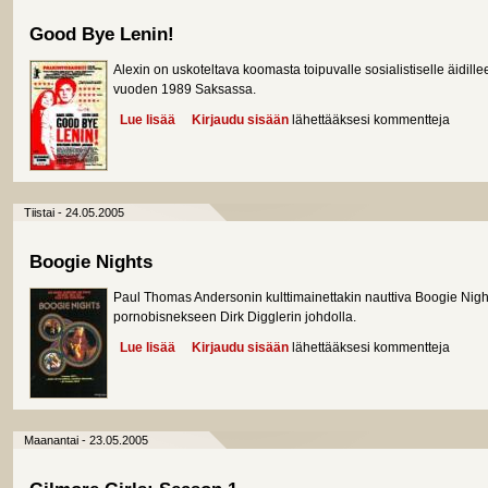
Good Bye Lenin!
Alexin on uskoteltava koomasta toipuvalle sosialistiselle äidille
vuoden 1989 Saksassa.
Lue lisää
about Good Bye Lenin!
Kirjaudu sisään
lähettääksesi kommentteja
Tiistai - 24.05.2005
Boogie Nights
Paul Thomas Andersonin kulttimainettakin nauttiva Boogie Nigh
pornobisnekseen Dirk Digglerin johdolla.
Lue lisää
about Boogie Nights
Kirjaudu sisään
lähettääksesi kommentteja
Maanantai - 23.05.2005