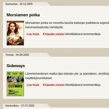
Sunnuntai - 18.12.2005
Morsiamen poika
Morsiamen poika on monella tasolla katsojan palkitseva argen
harvinaislaatuista viehätystä.
Lue lisää
about Morsiamen poika
Kirjaudu sisään
lähettääksesi kommentteja
Torstai - 04.08.2005
Sideways
Lämminhenkinen matka läpi elämän ylä- ja alamäkien, viinitiloje
näyttelijäsuoritukset.
Lue lisää
about Sideways
Kirjaudu sisään
lähettääksesi kommentteja
Keskiviikko - 27.07.2005