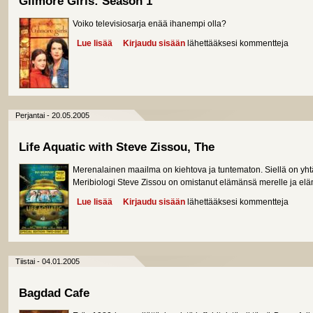
Gilmore Girls: Season 1
Voiko televisiosarja enää ihanempi olla?
Lue lisää
about Gilmore Girls: Season 1
Kirjaudu sisään
lähettääksesi kommentteja
Perjantai - 20.05.2005
Life Aquatic with Steve Zissou, The
Merenalainen maailma on kiehtova ja tuntematon. Siellä on yht
Meribiologi Steve Zissou on omistanut elämänsä merelle ja e
Lue lisää
about Life Aquatic with Steve Zissou, The
Kirjaudu sisään
lähettääksesi kommentteja
Tiistai - 04.01.2005
Bagdad Cafe