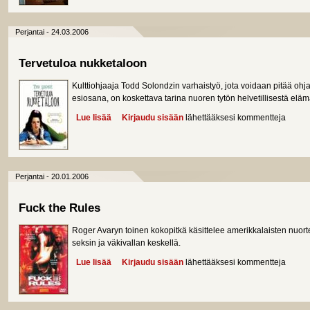
Perjantai - 24.03.2006
Tervetuloa nukketaloon
Kulttiohjaaja Todd Solondzin varhaistyö, jota voidaan pitää oh
esiosana, on koskettava tarina nuoren tytön helvetillisestä eläm
Lue lisää
about Tervetuloa nukketaloon
Kirjaudu sisään
lähettääksesi kommentteja
Perjantai - 20.01.2006
Fuck the Rules
Roger Avaryn toinen kokopitkä käsittelee amerikkalaisten nuo
seksin ja väkivallan keskellä.
Lue lisää
about Fuck the Rules
Kirjaudu sisään
lähettääksesi kommentteja