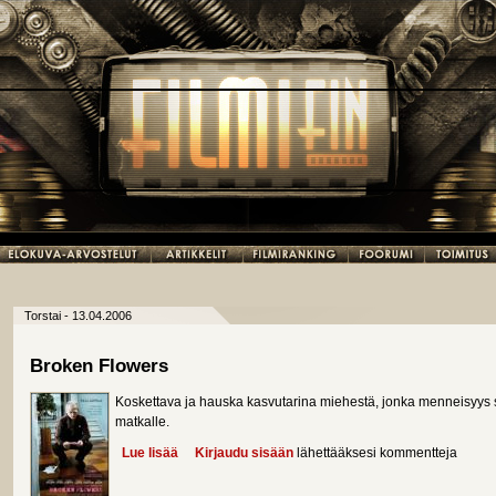
Torstai - 13.04.2006
Broken Flowers
Koskettava ja hauska kasvutarina miehestä, jonka menneisyys
matkalle.
Lue lisää
about Broken Flowers
Kirjaudu sisään
lähettääksesi kommentteja