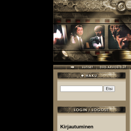
Hyppää pääsisältöön
Etsi
Hakulomake
Kirjautuminen