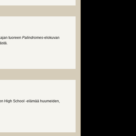
jaajan tuoreen
Palindromes
-elokuvan
ästä.
rten High School -elämää huumeiden,