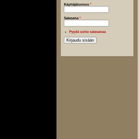
Käyttäjätunnus
*
Salasana
*
Pyydä uutta salasanaa