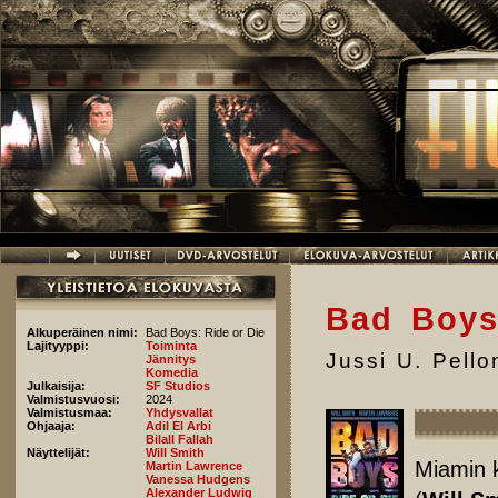
Hyppää pääsisältöön
Bad Boys
Alkuperäinen nimi:
Bad Boys: Ride or Die
Lajityyppi:
Toiminta
Jussi U. Pell
Jännitys
Komedia
Julkaisija:
SF Studios
Valmistusvuosi:
2024
Valmistusmaa:
Yhdysvallat
Ohjaaja:
Adil El Arbi
Bilall Fallah
Näyttelijät:
Will Smith
Miamin k
Martin Lawrence
Vanessa Hudgens
Alexander Ludwig