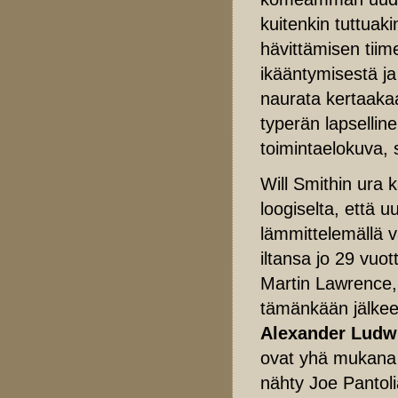
kuitenkin tuttuak
hävittämisen tii
ikääntymisestä ja 
naurata kertaakaa
typerän lapselline
toimintaelokuva, s
Will Smithin ura 
loogiselta, että u
lämmittelemällä v
iltansa jo 29 vuot
Martin Lawrence,
tämänkään jälkeen
Alexander Ludw
ovat yhä mukana 
nähty Joe Pantol