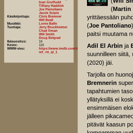
(
Will S
Ioan Gruffudd
Tiffany Haddish
(
Martin
Joe Pantoliano
Jacob Scipio
yrittäessään puh
Käsikirjoittaja:
Chris Bremner
Will Beall
Musiikki:
Lorne Balfe
(
Joe Pantoliano
Tuottaja:
Jerry Bruckheimer
Chad Oman
paitsi muutama n
Will Smith
Doug Belgrad
Ikäsuositus:
16
Adil El Arbin
ja
Kesto:
116
WWW-sivu:
https://www.imdb.com/title/tt4919268/fullcredits/?
ref_=tt_ql_1
suunnilleen siitä
(2020) jäi.
Tarjolla on huono
Bremnerin
supers
tapahtumien taso
yllätyksillä ei ko
ensimmäisen elo
jälleen pikacameon
pitävät kaasun po
komeamman uuden