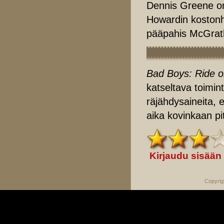
Dennis Greene o
Howardin kostonh
pääpahis McGrat
Bad Boys: Ride o
katseltava toimin
räjähdysaineita, 
aika kovinkaan pit
Kirjaudu sisään
Copyrig