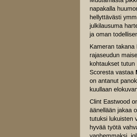
napakalla huumori
hellyttävästi ym
julkilausuma har
ja oman todellise
Kameran takana
rajaseudun maise
kohtaukset tutun
Scoresta vastaa
on antanut panok
kuullaan elokuva
Clint Eastwood on 
äänellään jakaa op
tutuksi lukuisten
hyvää työtä vahva
vanhemmaksi, joll