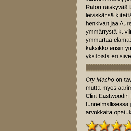
Rafon räiskyvää L
leiviskänsä kiitet
henkivartijaa Aure
ymmärrystä kuvi
ymmärtää elämäs
kaksikko ensin 
yksitoista eri siiv
Cry Macho
on tav
mutta myös äärim
Clint Eastwoodin
tunnelmallisessa
arvokkaita opetu