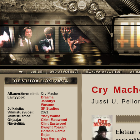
Hyppää pääsisältöön
Cry Mach
Alkuperäinen nimi:
Cry Macho
Lajityyppi:
Draama
Jussi U. Pell
Jännitys
Western
Julkaisija:
SF Studios
Valmistusvuosi:
2021
Valmistusmaa:
Yhdysvallat
Ohjaaja:
Ckint Eastwood
Näyttelijät:
Clint Eastwood
Dwight Yoakam
Eletään 
Horacio Garcia
Rojas
Ivan Hernandez