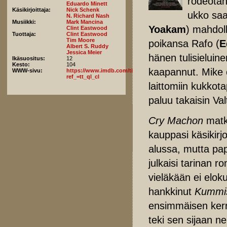
rodeotäh
Eduardo Minett
Käsikirjoittaja:
Nick Schenk
ukko saa
N. Richard Nash
Musiikki:
Mark Mancina
Yoakam
) mahdol
Clint Eastwood
Tuottaja:
Clint Eastwood
Tim Moore
poikansa Rafo (
E
Albert S. Ruddy
Jessica Meier
hänen tulisieluine
Ikäsuositus:
12
Kesto:
104
kaapannut. Mike 
WWW-sivu:
https://www.imdb.com/title/tt1924245/fullcredits/?
ref_=tt_ql_cl
laittomiin kukko
paluu takaisin Val
Cry Machon
matka
kauppasi käsikirj
alussa, mutta pape
julkaisi tarinan 
vieläkään ei elok
hankkinut
Kummi
ensimmäisen kerra
teki sen sijaan n