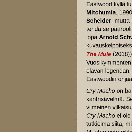
Eastwood kyllä l
Mitchumia
. 1990
Scheider
, mutta
tehdä se pääroo
jopa
Arnold Sch
kuvauskelpoiseks
(2018))
The Mule
Vuosikymmenten y
elävän legendan, 
Eastwoodin ohjaa
Cry Macho
on bal
kantrisävelmä. Se
viimeinen vilkais
Cry Macho
ei ole
tutkielma siitä, 
Muutamasta pikku