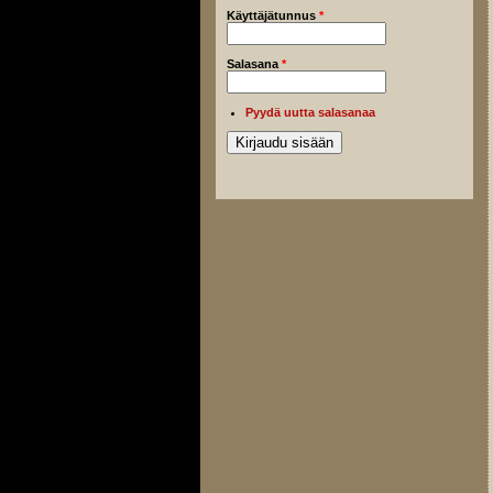
Käyttäjätunnus
*
Salasana
*
Pyydä uutta salasanaa