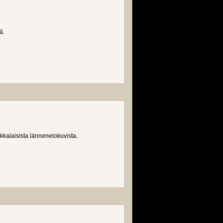
ä.
kalaisista lännenelokuvista.