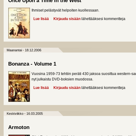
Once Upon a Time in the West
Ihmiset pelästyvät helpoiten kuollessaan.
Lue lisää
about Once Upon a Time in the West
Kirjaudu sisään
lähettääksesi kommentteja
Maanantai - 18.12.2006
Bonanza - Volume 1
Vuosina 1959-73 tehtiin peräti 430 jaksoa suosittua western-sa
nyt julkaistu DVD-boksien muodossa.
Lue lisää
about Bonanza - Volume 1
Kirjaudu sisään
lähettääksesi kommentteja
Keskiviikko - 16.03.2005
Armoton