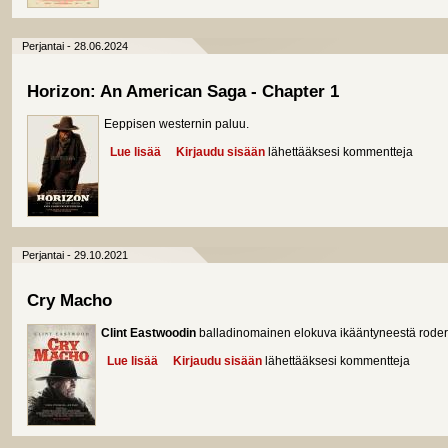
Perjantai - 28.06.2024
Horizon: An American Saga - Chapter 1
Eeppisen westernin paluu.
Lue lisää
about Horizon: An American Saga - Chapter 1
Kirjaudu sisään
lähettääksesi kommentteja
Perjantai - 29.10.2021
Cry Macho
Clint Eastwoodin
balladinomainen elokuva ikääntyneestä rodera
Lue lisää
about Cry Macho
Kirjaudu sisään
lähettääksesi kommentteja