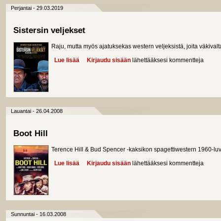
Perjantai - 29.03.2019
Sistersin veljekset
Raju, mutta myös ajatuksekas western veljeksistä, joita väkivalt
Lue lisää
about Sistersin veljekset
Kirjaudu sisään
lähettääksesi kommentteja
Lauantai - 26.04.2008
Boot Hill
Terence Hill & Bud Spencer -kaksikon spagettiwestern 1960-luv
Lue lisää
about Boot Hill
Kirjaudu sisään
lähettääksesi kommentteja
Sunnuntai - 16.03.2008