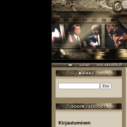
Hyppää pääsisältöön
Etsi
Hakulomake
Kirjautuminen