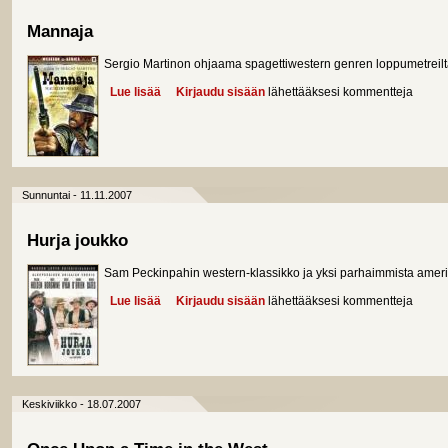
Mannaja
Sergio Martinon ohjaama spagettiwestern genren loppumetreilt
Lue lisää
about Mannaja
Kirjaudu sisään
lähettääksesi kommentteja
Sunnuntai - 11.11.2007
Hurja joukko
Sam Peckinpahin western-klassikko ja yksi parhaimmista amerik
Lue lisää
about Hurja joukko
Kirjaudu sisään
lähettääksesi kommentteja
Keskiviikko - 18.07.2007