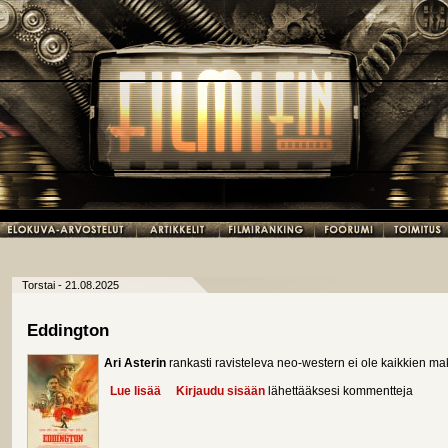
Torstai - 21.08.2025
Eddington
Ari Asterin
rankasti ravisteleva neo-western ei ole kaikkien m
Lue lisää
about Eddington
Kirjaudu sisään
lähettääksesi kommentteja