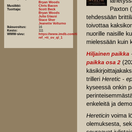
lähetyss
Bryan Woods
Musiikki:
Chris Bacon
Paxton (
Tuottaja:
Scott Beck
Bryan Woods
tehdessään britti
Julia Glausi
Stace Sher
Jeanette Volturno
toivottaa kaksiko
Ikäsuositus:
16
Kesto:
111
nuorille naisille 
WWW-sivu:
https://www.imdb.com/title/tt28015403/fullcredits/?
ref_=tt_ov_ql_1
mielessään kuin 
-
Hiljainen paikka
(202
paikka osa 2
käsikirjoittajakak
trilleri
Heretic
- e
kyseessä onkin pa
perinteisemmästä
enkeleitä ja demo
Hereticin
voima lö
olemuksesta, sekä
seuraavat julista