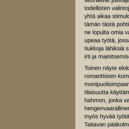
todellisten valin
yhtä aikaa stimul
tämän tästä poht
ne lopulta omia v
upeaa työtä, jos
tiukkoja lähiksiä
irti ja mainitsem
Toinen näyte elok
romanttisten kom
monipuolisimpaan
tilaisuutta käytt
hahmon, jonka val
hengenvaarallinen
myös hyvää työtä k
Taitavan pääkolm