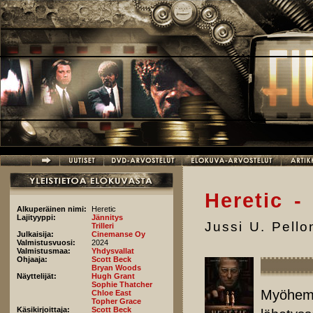
Hyppää pääsisältöön
Heretic -
Alkuperäinen nimi:
Heretic
Lajityyppi:
Jännitys
Jussi U. Pell
Trilleri
Julkaisija:
Cinemanse Oy
Valmistusvuosi:
2024
Valmistusmaa:
Yhdysvallat
Ohjaaja:
Scott Beck
Bryan Woods
Näyttelijät:
Hugh Grant
Sophie Thatcher
Myöhemp
Chloe East
Topher Grace
Käsikirjoittaja:
Scott Beck