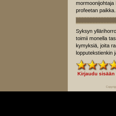
mormoonijohtaja
profeetan paikka.
Syksyn yllärihorr
toimii monella ta
kymyksiä, joita ra
lopputekstienkin 
Kirjaudu sisään
Copyrig