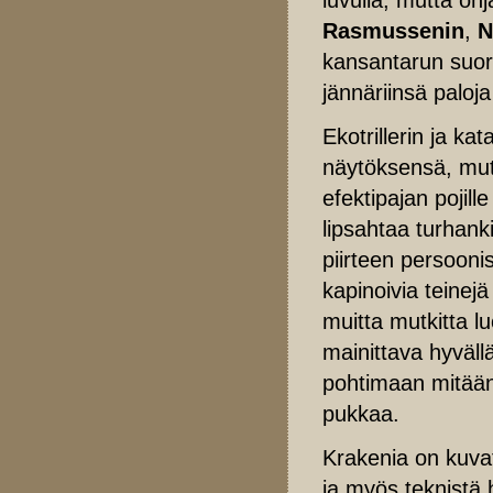
Rasmussenin
,
N
kansantarun suor
jännäriinsä paloja
Ekotrillerin ja ka
näytöksensä, mutt
efektipajan poji
lipsahtaa turhanki
piirteen persoonis
kapinoivia teinej
muitta mutkitta l
mainittava hyväll
pohtimaan mitään,
pukkaa.
Krakenia on kuva
ja myös teknistä