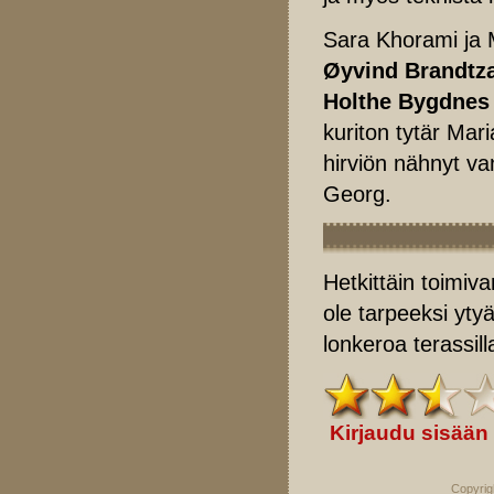
Sara Khorami ja Mi
Øyvind Brandt
Holthe Bygdnes
kuriton tytär Mar
hirviön nähnyt va
Georg.
Hetkittäin toimiv
ole tarpeeksi yt
lonkeroa terassill
Kirjaudu sisään
Copyrig