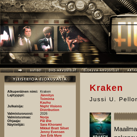
Hyppää pääsisältöön
Kraken
Alkuperäinen nimi:
Kraken
Lajityyppi:
Jännitys
Jussi U. Pell
Toiminta
Kauhu
Julkaisija:
Night Visions
Distribution
Valmistusvuosi:
2026
Valmistusmaa:
Norja
Ohjaaja:
Pål Øie
Näyttelijät:
Sara Khorami
Maailman
Mikkel Bratt Silset
Jenny Evensen
Jon Erik Myre