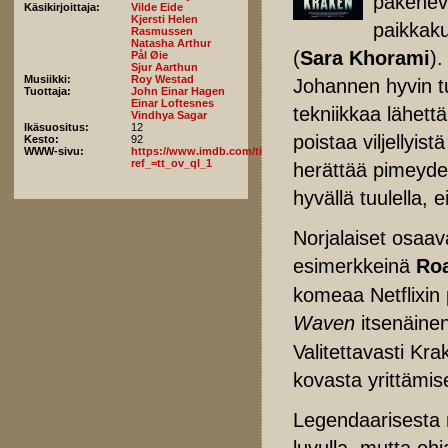
pakeneva
Käsikirjoittaja:
Vilde Eide
Kjersti Helen
paikkaku
Rasmussen
Natasha Arthur
(
Sara Khorami
)
Pål Øie
Sjur Aarthun
Musiikki:
Roy Westad
Johannen hyvin t
Tuottaja:
John Einar Hagen
Einar Loftesnes
tekniikkaa lähettä
Vindhya Sagar
Ikäsuositus:
12
poistaa viljellyist
Kesto:
92
WWW-sivu:
https://www.imdb.com/title/tt19838566/fullcredits/?
ref_=tt_ov_ql_1
herättää pimeydes
hyvällä tuulella,
Norjalaiset osaava
esimerkkeinä
Roa
komeaa Netflixin
Waven
itsenäine
Valitettavasti Kra
kovasta yrittämis
Legendaarisesta me
luvulla, mutta oh