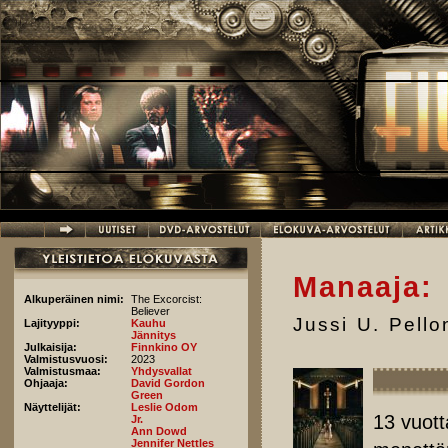
Hyppää pääsisältöön
Manaaja:
Alkuperäinen nimi:
The Excorcist:
Believer
Jussi U. Pell
Lajityyppi:
Kauhu
Jännitys
Julkaisija:
Finnkino OY
Valmistusvuosi:
2023
Valmistusmaa:
Yhdysvallat
Ohjaaja:
David Gordon
Green
Näyttelijät:
Leslie Odom
13 vuot
Jr.
Ann Dowd
Jennifer Nettles