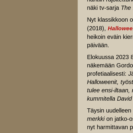
näki tv-sarja
The 
Nyt klassikkoon o
(2018),
Halloween
heikoin eväin kie
päivään.
Elokuussa 2023 8
näkemään Gordon G
profetiaalisesti:
J
Halloweenit, työs
tulee ensi-iltaan
kummitella David
Täysin uudelleen k
merkki
on jatko-os
nyt harmittavan p