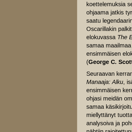
koettelemuksia 
ohjaama jatkis tyrm
saatu legendaar
Oscarillakin palki
elokuvassa
The E
samaa maailmaa t
ensimmäisen elok
(
George C. Scot
Seuraavan kerran 
Manaaja: Alku
, i
ensimmäisen ker
ohjasi meidän o
samaa käsikirjoit
miellyttänyt tuott
analysoiva ja poh
nähtiin rajoitett