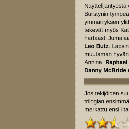
Näyttelijäntyöstä 
Burstynin tympeä
ymmärryksen ylitt
tekevät myös Kat
hartaasti Jumal
Leo Butz
. Lapsin
muutaman hyvän 
Annina.
Raphael
Danny McBride
n
Jos tekijöiden su
trilogian ensimmäi
merkattu ensi-ilt