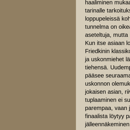
haaliminen mukaa
tarinalle tarkoitu
loppupeleissä ko
tunnelma on oikeas
aseteltuja, mutta
Kun itse asiaan l
Friedkinin klassi
ja uskonmiehet lä
tiehensä. Uudempi
pääsee seuraama
uskonnon olemuks
jokaisen asian, r
tuplaaminen ei su
parempaa, vaan ju
finaalista löytyy 
jälleennäkeminen