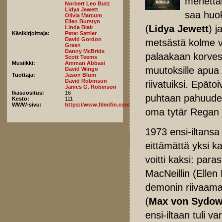
menettän
Norbert Leo Butz
Lidya Jewett
saa huok
Olivia Marcum
Ellen Burstyn
(
Lidya Jewett
) j
Linda Blair
Käsikirjoittaja:
Peter Sattler
David Gordon
metsästä kolme v
Green
Danny McBride
palaakaan korvest
Scott Teems
Musiikki:
Amman Abbasi
muutoksille apua
David Wingo
Tuottaja:
Jason Blum
David Robinson
riivatuiksi. Epäto
James G. Robinson
Ikäsuositus:
16
puhtaan pahuuden
Kesto:
111
WWW-sivu:
https://www.filmifin.com/node/add/arvostelu
oma tytär Regan 
1973 ensi-iltans
eittämättä yksi k
voitti kaksi: para
MacNeillin (Ellen
demonin riivaama
(
Max von Sydo
ensi-iltaan tuli 