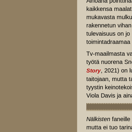
Ainoana pointtina
kaikkensa maalat
mukavasta mulkuk
rakennetun vihan
tulevaisuus on jo 
toimintadraamaa 
Tv-maailmasta va
työtä nuorena Sno
, 2021) on l
Story
taitojaan, mutta t
tyystin keinotekoi
Viola Davis ja ai
Nälkisten
faneille
mutta ei tuo tari