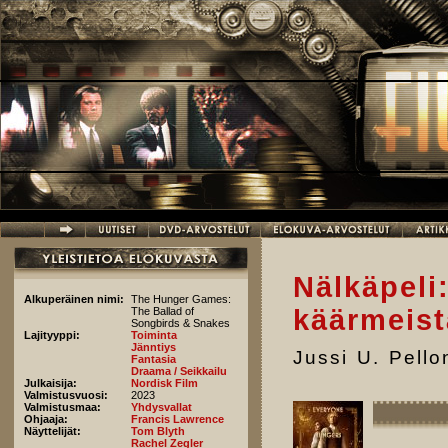
Hyppää pääsisältöön
Nälkäpeli:
Alkuperäinen nimi:
The Hunger Games:
käärmeist
The Ballad of
Songbirds & Snakes
Lajityyppi:
Toiminta
Jänntiys
Jussi U. Pell
Fantasia
Draama / Seikkailu
Julkaisija:
Nordisk Film
Valmistusvuosi:
2023
Valmistusmaa:
Yhdysvallat
Ohjaaja:
Francis Lawrence
Näyttelijät:
Tom Blyth
Rachel Zegler