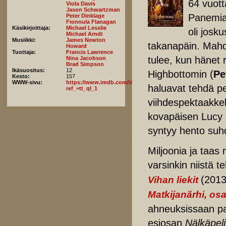
64 vuott
Viola Davis
Jason Schwartzman
Panemia
Peter Dinklage
Fionnula Flanagan
Käsikirjoittaja:
Michael Lesslie
oli josk
Michael Arndt
Musiikki:
James Newton
takanapäin. Mahd
Howard
Tuottaja:
Francis Lawrence
tulee, kun hänet 
Nina Jacobson
Brad Simpson
Ikäsuositus:
12
Highbottomin (
Pe
Kesto:
157
WWW-sivu:
https://www.imdb.com/title/tt10545296/fullcredits/?
haluavat tehdä p
ref_=tt_ql_1
viihdespektaakkel
kovapäisen Lucy 
syntyy hento suhd
Miljoonia ja taas 
varsinkin niistä te
(2013
Vihan liekit
Matkijanärhi, osa
ahneuksissaan pal
esiosan
Nälkäpeli