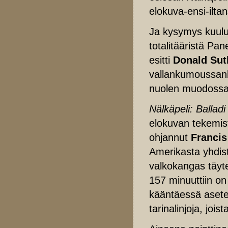
elokuva-ensi-ilta
Ja kysymys kuuluu
totalitääristä Pan
esitti
Donald Sut
vallankumoussank
nuolen muodossa
Nälkäpeli: Balladi
elokuvan tekemist
ohjannut
Franci
Amerikasta yhdist
valkokangas täytet
157 minuuttiin on
kääntäessä asetel
tarinalinjoja, joi